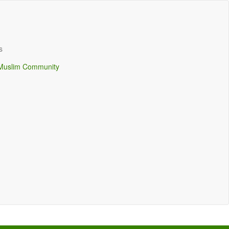
s
Muslim Community