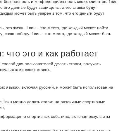
т безопасность и конфиденциальность своих клиентов. 1вин
то его данные будут защищены, а его ставки будут
каждый может быть уверен в том, что его деньги будут
иль, это жизнь. 1вин – это место, где каждый может найти
у, свою победу. 1вин – это место, где каждый может быть
 что это и как работает
способ для пользователей делать ставки, получать
зультатами своих ставок.
ких языках, включая русский, и может быть использован на
е 1вин можно делать ставки на различные спортивные
ие.
информация о спортивных событиях, включая результаты
ает безопасность транзакций и защищает личные данные