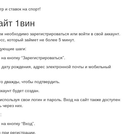
р и ставок на спорт!
айт 1вин
 необходимо зарегистрироваться или войти в свой аккаунт.
сс, который займет не более 5 минут.
дующие шаги:
на кнопку “Зарегистрироваться”.
, дату рождения, адрес электронной почты и мобильный
го дважды, чтобы подтвердить.
ккаунт будет создан.
используя свои логин и пароль. Вход на сайт также доступен
 через них.
:
на кнопку “Вход”.
и при регистрации.