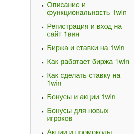
Описание и
функциональность 1win
Регистрация и вход на
сайт 1вин
Биржа и ставки на 1win
Как работает биржа 1win
Как сделать ставку на
1win
Бонусы и акции 1win
Бонусы для новых
игроков
Акции и промокоды