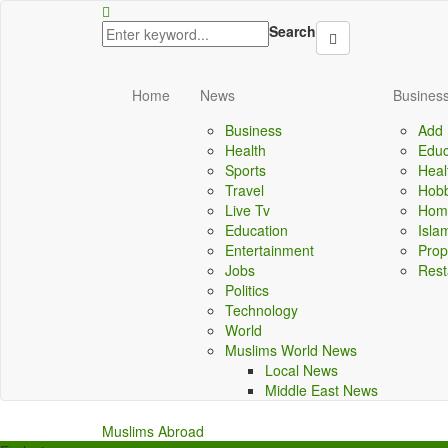
ntalya escort
jojobet
Search
Home
News
Business
Business
Add 
Health
Educ
Sports
Heal
Travel
Hobb
Live Tv
Home
Education
Isla
Entertainment
Prop
Jobs
Rest
Politics
Technology
World
Muslims World News
Local News
Middle East News
Muslims Abroad