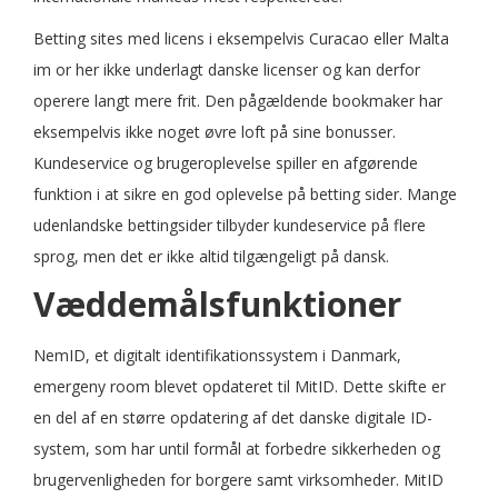
Betting sites med licens i eksempelvis Curacao eller Malta
im or her ikke underlagt danske licenser og kan derfor
operere langt mere frit. Den pågældende bookmaker har
eksempelvis ikke noget øvre loft på sine bonusser.
Kundeservice og brugeroplevelse spiller en afgørende
funktion i at sikre en god oplevelse på betting sider. Mange
udenlandske bettingsider tilbyder kundeservice på flere
sprog, men det er ikke altid tilgængeligt på dansk.
Væddemålsfunktioner
NemID, et digitalt identifikationssystem i Danmark,
emergeny room blevet opdateret til MitID. Dette skifte er
en del af en større opdatering af det danske digitale ID-
system, som har until formål at forbedre sikkerheden og
brugervenligheden for borgere samt virksomheder. MitID