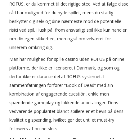
ROFUS, er du kommet til det rigtige sted. Ved at følge disse
råd har mulighed for du nyde spillet, mens du stadig
beskytter dig selv og dine nærmeste mod de potentielle
risici ved spil. Husk på, from ansvarligt spil ikke kun handler
om din egen sikkerhed, men også om velværet for
unserem omkring dig.
Man har mulighed for spille casino uden ROFUS på online
platforme, der ikke er licenseret i Danmark, og som og
derfor ikke er durante del af ROFUS-systemet. I
sammenfatningen forfører “Book of Dead” med sin
kombination af engagerende cuestión, enkle men
spændende gameplay og lokkende udbetalinger. Dens
vedvarende popularitet blandt spillere er et bevis på dens
kvalitet og spænding, hvilket gør det unti et must-try
followers af online slots.