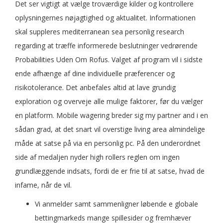
Det ser vigtigt at vælge troværdige kilder og kontrollere
oplysningernes nøjagtighed og aktualitet. Informationen
skal suppleres mediterranean sea personlig research
regarding at træffe informerede beslutninger vedrørende
Probabilities Uden Om Rofus. Valget af program vil i sidste
ende afhænge af dine individuelle præferencer og
risikotolerance. Det anbefales altid at lave grundig
exploration og overveje alle mulige faktorer, før du vælger
en platform. Mobile wagering breder sig my partner and i en
sådan grad, at det snart vil overstige living area almindelige
måde at satse på via en personlig pc. På den underordnet
side af medaljen nyder high rollers reglen om ingen
grundlæggende indsats, fordi de er frie til at satse, hvad de
infame, når de vil.
Vi anmelder samt sammenligner løbende e globale
bettingmarkeds mange spillesider og fremhæver