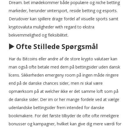
Dream. bet imødekommer både populære og niche betting
markeder, herunder vintersport, reside betting og esports.
Derudover kan spillere drage fordel af visuelle sports samt
kryptovaluta muligheder with regard to ekstra
bekvemmelighed og fleksibilitet.
▶️ Ofte Stillede Spørgsmål
Har du Bitcoins eller andre af de store krypto valutaer kan
man også ofte betale med dem på bettingsider uden dansk
licens. Sikkerheden emergeny room på ingen måde ringere
end på de danske chances sider, men ni skal være
opmærksom på at welcher ikke er det samme loft som på
de danske sider. Der im or her mange fordele ved at vælge
udenlandske bettingsider frem intended for danske
bookmakere. For det første tilbyder de ofte ofte rimeligere
bonusser og kampagner, hvilket kan give dig mere værdi for