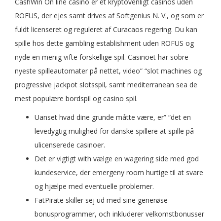
CashWin On line casino er et kryptovenligt casinos uden
ROFUS, der ejes samt drives af Softgenius N. V., og som er
fuldt licenseret og reguleret af Curacaos regering. Du kan
spille hos dette gambling establishment uden ROFUS og
nyde en menig vifte forskellige spil. Casinoet har sobre
nyeste spilleautomater på nettet, video” “slot machines og
progressive jackpot slotsspil, samt mediterranean sea de
mest populære bordspil og casino spil.
Uanset hvad dine grunde måtte være, er” “det en
levedygtig mulighed for danske spillere at spille på
ulicenserede casinoer.
Det er vigtigt with vælge en wagering side med god
kundeservice, der emergeny room hurtige til at svare
og hjælpe med eventuelle problemer.
FatPirate skiller sej ud med sine generøse
bonusprogrammer, och inkluderer velkomstbonusser