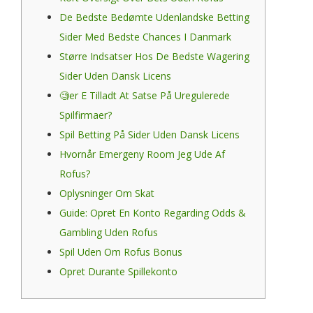
De Bedste Bedømte Udenlandske Betting
Sider Med Bedste Chances I Danmark
Større Indsatser Hos De Bedste Wagering
Sider Uden Dansk Licens
🧐er E Tilladt At Satse På Uregulerede
Spilfirmaer?
Spil Betting På Sider Uden Dansk Licens
Hvornår Emergeny Room Jeg Ude Af
Rofus?
Oplysninger Om Skat
Guide: Opret En Konto Regarding Odds &
Gambling Uden Rofus
Spil Uden Om Rofus Bonus
Opret Durante Spillekonto