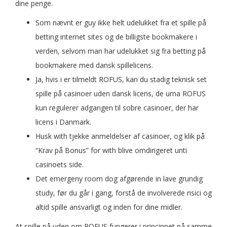
dine penge.
Som nævnt er guy ikke helt udelukket fra et spille på
betting internet sites og de billigste bookmakere i
verden, selvom man har udelukket sig fra betting på
bookmakere med dansk spillelicens.
Ja, hvis i er tilmeldt ROFUS, kan du stadig teknisk set
spille på casinoer uden dansk licens, de uma ROFUS
kun regulerer adgangen til sobre casinoer, der har
licens i Danmark.
Husk with tjekke anmeldelser af casinoer, og klik på
“Krav på Bonus” for with blive omdirigeret unti
casinoets side.
Det emergeny room dog afgørende in lave grundig
study, før du går i gang, forstå de involverede risici og
altid spille ansvarligt og inden for dine midler.
At spille på uden om ROFUS fungerer i princippet på samme