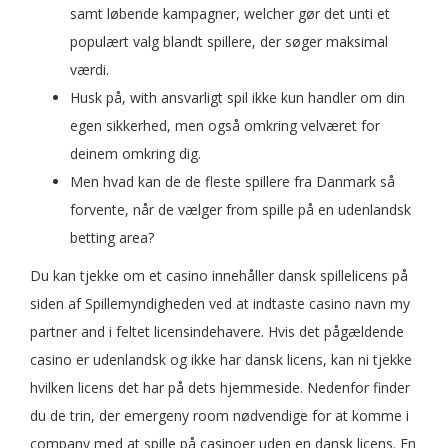
samt løbende kampagner, welcher gør det unti et
populært valg blandt spillere, der søger maksimal
værdi.
Husk på, with ansvarligt spil ikke kun handler om din
egen sikkerhed, men også omkring velværet for
deinem omkring dig.
Men hvad kan de de fleste spillere fra Danmark så
forvente, når de vælger from spille på en udenlandsk
betting area?
Du kan tjekke om et casino innehåller dansk spillelicens på
siden af Spillemyndigheden ved at indtaste casino navn my
partner and i feltet licensindehavere. Hvis det pågældende
casino er udenlandsk og ikke har dansk licens, kan ni tjekke
hvilken licens det har på dets hjemmeside. Nedenfor finder
du de trin, der emergeny room nødvendige for at komme i
company med at spille på casinoer uden en dansk licens. En