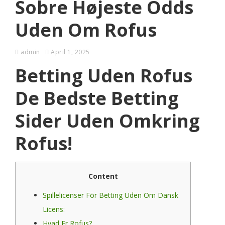
Sobre Højeste Odds
Uden Om Rofus
admin
April 1, 2025
Betting Uden Rofus
De Bedste Betting
Sider Uden Omkring
Rofus!
Content
Spillelicenser För Betting Uden Om Dansk
Licens:
Hvad Er Rofus?