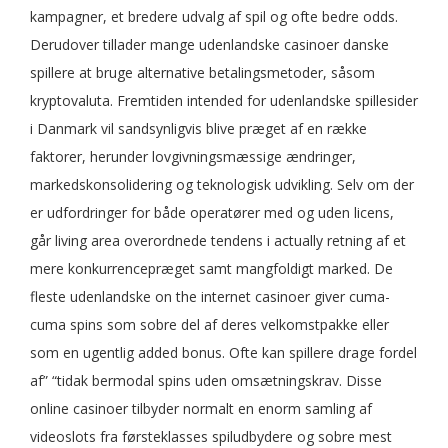
kampagner, et bredere udvalg af spil og ofte bedre odds.
Derudover tillader mange udenlandske casinoer danske
spillere at bruge alternative betalingsmetoder, såsom
kryptovaluta. Fremtiden intended for udenlandske spillesider
i Danmark vil sandsynligvis blive præget af en række
faktorer, herunder lovgivningsmæssige ændringer,
markedskonsolidering og teknologisk udvikling. Selv om der
er udfordringer for både operatører med og uden licens,
går living area overordnede tendens i actually retning af et
mere konkurrencepræget samt mangfoldigt marked. De
fleste udenlandske on the internet casinoer giver cuma-
cuma spins som sobre del af deres velkomstpakke eller
som en ugentlig added bonus. Ofte kan spillere drage fordel
af” “tidak bermodal spins uden omsætningskrav. Disse
online casinoer tilbyder normalt en enorm samling af
videoslots fra førsteklasses spiludbydere og sobre mest