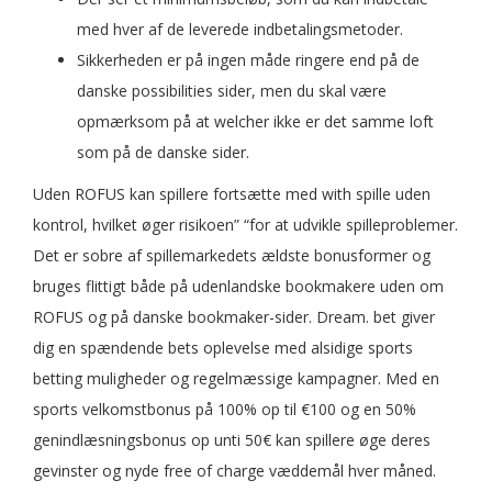
med hver af de leverede indbetalingsmetoder.
Sikkerheden er på ingen måde ringere end på de
danske possibilities sider, men du skal være
opmærksom på at welcher ikke er det samme loft
som på de danske sider.
Uden ROFUS kan spillere fortsætte med with spille uden
kontrol, hvilket øger risikoen” “for at udvikle spilleproblemer.
Det er sobre af spillemarkedets ældste bonusformer og
bruges flittigt både på udenlandske bookmakere uden om
ROFUS og på danske bookmaker-sider. Dream. bet giver
dig en spændende bets oplevelse med alsidige sports
betting muligheder og regelmæssige kampagner. Med en
sports velkomstbonus på 100% op til €100 og en 50%
genindlæsningsbonus op unti 50€ kan spillere øge deres
gevinster og nyde free of charge væddemål hver måned.