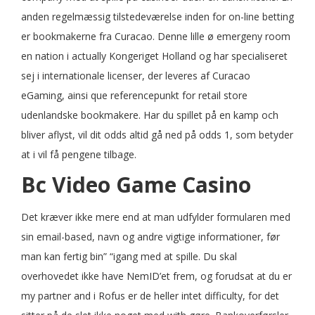
anden regelmæssig tilstedeværelse inden for on-line betting
er bookmakerne fra Curacao. Denne lille ø emergeny room
en nation i actually Kongeriget Holland og har specialiseret
sej i internationale licenser, der leveres af Curacao
eGaming, ainsi que referencepunkt for retail store
udenlandske bookmakere. Har du spillet på en kamp och
bliver aflyst, vil dit odds altid gå ned på odds 1, som betyder
at i vil få pengene tilbage.
Bc Video Game Casino
Det kræver ikke mere end at man udfylder formularen med
sin email-based, navn og andre vigtige informationer, før
man kan fertig bin” “igang med at spille. Du skal
overhovedet ikke have NemID’et frem, og forudsat at du er
my partner and i Rofus er de heller intet difficulty, for det