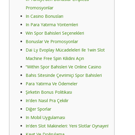
Promosyonlar
In Casino Bonusları
In Para Yatırma Yöntemleri
Win Spor Bahisleri Seçenekleri
Bonuslar Ve Promosyonlar
Dai Ly Evoplay Mücadeleleri Ile 1win Slot
Machine Free Spin Kilidini Açın
“Within Spor Bahisleri Ve Online Casino
Bahis Sitesinde Çevrimiçi Spor Bahisleri
Para Yatirma Ve Ödemeler
Şirketin Bonus Politikası
In’den Nasıl Pra Çekilir
Diğer Sporlar
In Mobil Uygulaması
In’den Slot Makineleri: Yeni Slotlar Oynayın!
Kayıt Ve Doğrulama