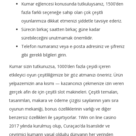
Kumar eğlencesi konusunda tutkuluysanız, 1500’den
fazla farklı seçeneğe sahip olan çok çeşitli
oyunlarımıza dikkat etmenizi şiddetle tavsiye ederiz.
Sürecin birkaç saatten birkaç güne kadar
sürebileceğini unutmamak önemlidir.
Telefon numaranız veya e-posta adresiniz ve şifreniz
gibi gerekli bilgileri girin.
Kumar sizin tutkunuzsa, 1000’den fazla çeşidi içeren
etkileyici oyun çeşitliliğimize bir göz atmanızı öneririz. Ürün
yelpazemizin ana kısmı — kazancınızı çekmenize izin veren
gerçek afin de için çeşitli slot makineleri. Çeşitli temaları,
tasarımları, makara ve ödeme çizgisi sayılarının yanı sıra
oyunun mekaniği, bonus özelliklerinin varlığı ve diğer
benzersiz özellikleri ile şaşırtıyorlar. 1Win on line casino
2017 yılında kurulmuş olup, Curaçao’da lisanslıdır ve
çevrimiçi kumarın yasal olduğu dünyanın her yerinden