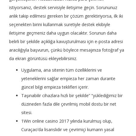
istiyorsanız, destek servisiyle iletişime geçin. Sorununuz
anlık takip edilmesi gereken bir çözüm gerektiriyorsa, ilk iki
seçenekten birini kullanmak suretiyle destek ekibiyle
iletişime geçmeniz daha uygun olacaktır. Sorunun daha
belirli bir şekilde açıklığa kavuşturulması için e-posta adresi
aracılığıyla başvurun, çünkü böylece mesajınıza fotoğraf ya
da ekran görüntüsü ekleyebilirsiniz.
Uygulama, ana sitenin tüm özelliklerini ve
yeteneklerini sağlar empieza her zaman durante
güncel bilgi empieza teklifleri içerir.
Taşınabilir cihazlara hızlı bir şekilde” “yüklediğimiz bir
düzineden fazla dile çevrilmiş mobil dostu bir net
sitesi.
1Win online casino 2017 yılında kurulmuş olup,
Curaçao’da lisanslıdır ve çevrimiçi kumarın yasal