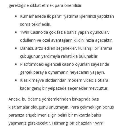
gerektiğine dikkat etmek para önemlidir.
Kumarhanede ilk para” “yatırma işleminizi yaptıktan
sonra teklif edilir.
1Win Casino’da çok fazla bahis yapan oyuncular,
ödüllerin ve özel avantajların kilidini hızla açacaktır.
Dahası, arzu edilen seçenekler, kullanışlı bir arama
çubuğunun yardımıyla rahatlıkla bulunabilir.
Platformdaki eğlenceli casino oyunları sayesinde
gerçek parayla oynamanın heyecanını yaşayın.
Klasik meyve slotlarından modern video slotlara
kadar geniş bir yelpazede seçenekler mevcuttur.
Ancak, bu ödeme yöntemlerinden birkaçında bazı
kısıtlamalar olduğunu unutmayın. Para çekmek için bonus
paranıza erişebilmeniz için belirli bir miktarda bahis
yapmanız gerekecektir. Herhangi bir cihazdan 1Win’i