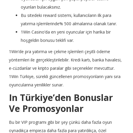
oyunları bulacaksınız.
Bu sitedeki reward sistemi, kullanıcıların ilk para
yatırma işlemlerinde% 500 almalarına olanak tanır.
1Win Casino’da en yeni oyuncular için harika bir
hoşgeldin bonusu teklifi var.
1Win’de pra yatırma ve çekme işlemleri çeşitli ödeme
yöntemleri ile gerçekleştirilebilir. Kredi kartı, banka havalesi,
e-cüzdanlar ve kripto paralar gibi seçenekler mevcuttur.
1Win Türkiye, sürekli güncellenen promosyonların yanı sıra
oyuncularına yenilikler sunar.
In Türkiye’den Bonuslar
Ve Promosyonlar
Bu bir VIP programı gibi bir şey çünkü daha fazla oyun
oynadıkça empieza daha fazla para yatırdıkça, özel