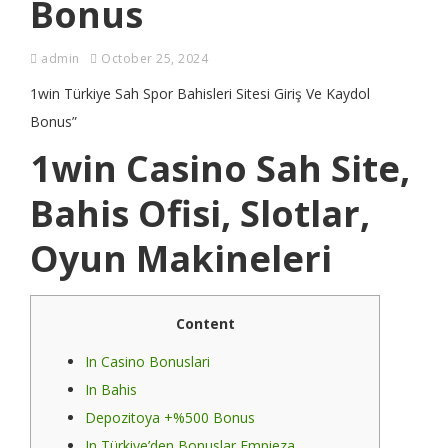
Bonus
admin
October 25, 2024
1win Türkiye Sah Spor Bahisleri Sitesi Giriş Ve Kaydol
Bonus”
1win Casino Sah Site,
Bahis Ofisi, Slotlar,
Oyun Makineleri
Content
In Casino Bonuslari
In Bahis
Depozitoya +%500 Bonus
In Türkiye’den Bonuslar Empieza