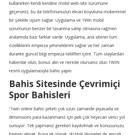
kullanırken kendi kendine mobil web-site sürümüne
geçersiniz, bu da telefonunuzun ekran boyutuna mükemmel
bir şekilde uyum sağlar. Uygulama ve 1Win mobil
sürümünün benzer bir tasarıma sahip olmasına rağmen
aralarında bazı farklar vardır. Uygulama, ana sitenin tüm
özelliklerini empieza yeteneklerini sağlar ve her zaman
durante güncel bilgi empieza teklifleri içerir. Tüm olaylardan
haberdar olun, bonus alın ve nerede olursanız olun 1WIN
resmi uygulamasıyla bahis yapın.
Bahis Sitesinde Çevrimiçi
Spor Bahisleri
“1win online bahis şirketi çok uzun zamandır piyasada ve
dimensions para kazanmanız için pek çok heyecan verici yol
sunuyor. Tek yapmanız gereken kaydolmak ve bonusunuzu
hemen almak. Buna ek olarak, düzenli aboneler de gerçek