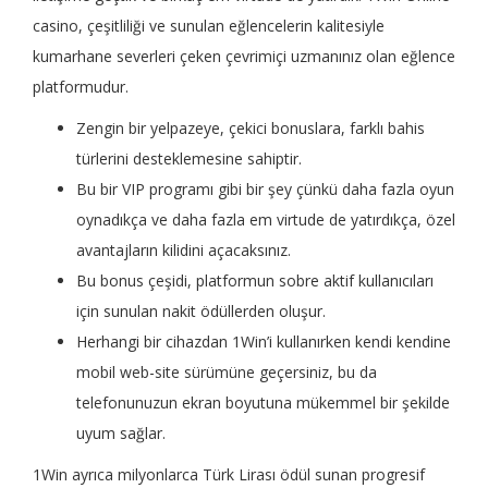
casino, çeşitliliği ve sunulan eğlencelerin kalitesiyle
kumarhane severleri çeken çevrimiçi uzmanınız olan eğlence
platformudur.
Zengin bir yelpazeye, çekici bonuslara, farklı bahis
türlerini desteklemesine sahiptir.
Bu bir VIP programı gibi bir şey çünkü daha fazla oyun
oynadıkça ve daha fazla em virtude de yatırdıkça, özel
avantajların kilidini açacaksınız.
Bu bonus çeşidi, platformun sobre aktif kullanıcıları
için sunulan nakit ödüllerden oluşur.
Herhangi bir cihazdan 1Win’i kullanırken kendi kendine
mobil web-site sürümüne geçersiniz, bu da
telefonunuzun ekran boyutuna mükemmel bir şekilde
uyum sağlar.
1Win ayrıca milyonlarca Türk Lirası ödül sunan progresif