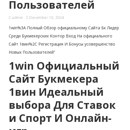
Пользователей
admin
December 10, 2024
1win%3A Полный Обзор официальному Сайта Бк Лидер
Среди Букмекерских Контор Вход На официального
Сайт 1вин%2C Регистрация И Бонусы усовершенство
Новых Пользователей”
1win Официальный
Сайт Букмекера
1вин Идеальный
выбора Для Ставок
и Спорт И Онлайн-