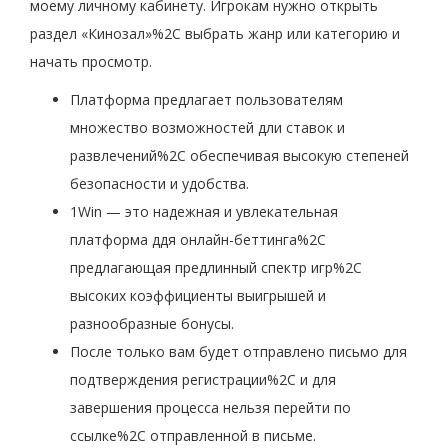
моему личному кабинету. Игрокам нужно открыть
раздел «Кинозал»%2C выбрать жанр или категорию и
начать просмотр.
Платформа предлагает пользователям
множество возможностей дли ставок и
развлечений%2C обеспечивая высокую степеней
безопасности и удобства.
1Win — это надежная и увлекательная
платформа ддя онлайн-беттинга%2C
предлагающая предлинный спектр игр%2C
высоких коэффициенты выигрышей и
разнообразные бонусы.
После только вам будет отправлено письмо для
подтверждения регистрации%2C и для
завершения процесса нельзя перейти по
ссылке%2C отправленной в письме.