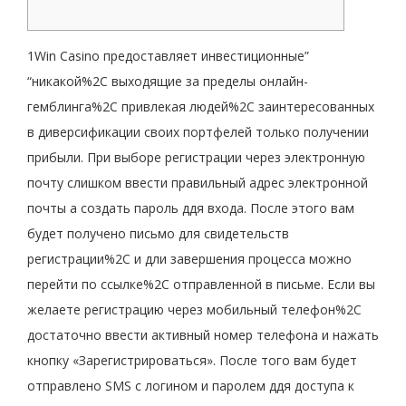
1Win Casino предоставляет инвестиционные”
“никакой%2C выходящие за пределы онлайн-
гемблинга%2C привлекая людей%2C заинтересованных
в диверсификации своих портфелей только получении
прибыли. При выборе регистрации через электронную
почту слишком ввести правильный адрес электронной
почты а создать пароль ддя входа. После этого вам
будет получено письмо для свидетельств
регистрации%2C и дли завершения процесса можно
перейти по ссылке%2C отправленной в письме. Если вы
желаете регистрацию через мобильный телефон%2C
достаточно ввести активный номер телефона и нажать
кнопку «Зарегистрироваться». После того вам будет
отправлено SMS с логином и паролем ддя доступа к