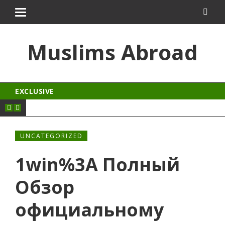
rabahis
ankara escort
Muslims Abroad
EXCLUSIVE
UNCATEGORIZED
1win%3A Полный
Обзор
официальному