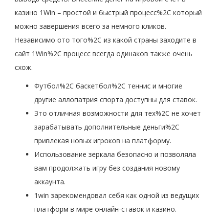
казино 1Win – простой и быстрый процесс%2C который
можно завершения всего за немного кликов.
Независимо ото того%2C из какой страны заходите в
сайт 1Win%2C процесс всегда одинаков также очень
схож.
Футбол%2C баскетбол%2C теннис и многие
другие аллопатрия спорта доступны для ставок.
Это отличная возможности для тех%2C не хочет
зарабатывать дополнительные деньги%2C
привлекая новых игроков на платформу.
Использование зеркала безопасно и позволяла
вам продолжать игру без создания новому
аккаунта.
1win зарекомендовал себя как одной из ведущих
платформ в мире онлайн-ставок и казино.