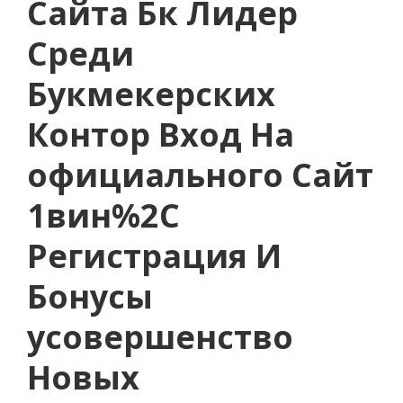
Сайта Бк Лидер
Среди
Букмекерских
Контор Вход На
официального Сайт
1вин%2C
Регистрация И
Бонусы
усовершенство
Новых