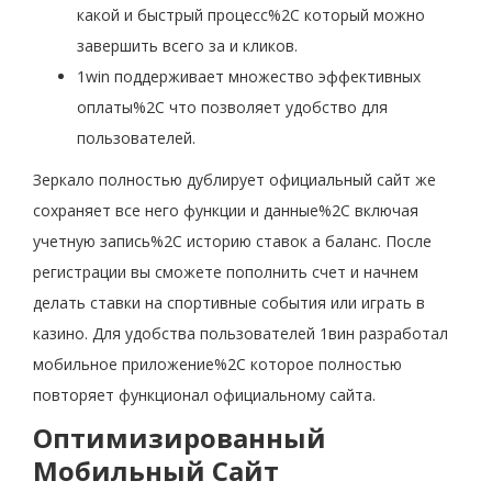
какой и быстрый процесс%2C который можно
завершить всего за и кликов.
1win поддерживает множество эффективных
оплаты%2C что позволяет удобство для
пользователей.
Зеркало полностью дублирует официальный сайт же
сохраняет все него функции и данные%2C включая
учетную запись%2C историю ставок а баланс. После
регистрации вы сможете пополнить счет и начнем
делать ставки на спортивные события или играть в
казино. Для удобства пользователей 1вин разработал
мобильное приложение%2C которое полностью
повторяет функционал официальному сайта.
Оптимизированный
Мобильный Сайт