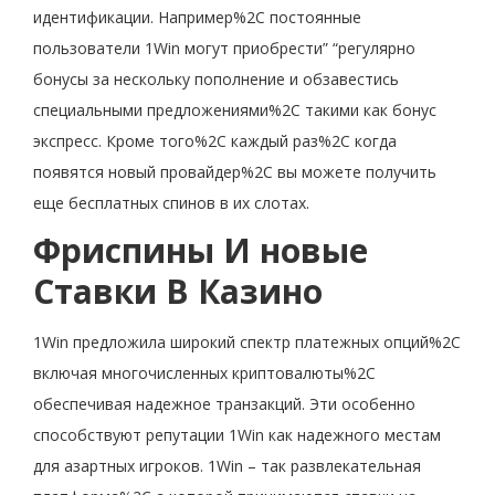
идентификации. Например%2C постоянные
пользователи 1Win могут приобрести” “регулярно
бонусы за нескольку пополнение и обзавестись
специальными предложениями%2C такими как бонус
экспресс. Кроме того%2C каждый раз%2C когда
появятся новый провайдер%2C вы можете получить
еще бесплатных спинов в их слотах.
Фриспины И новые
Ставки В Казино
1Win предложила широкий спектр платежных опций%2C
включая многочисленных криптовалюты%2C
обеспечивая надежное транзакций. Эти особенно
способствуют репутации 1Win как надежного местам
для азартных игроков. 1Win – так развлекательная