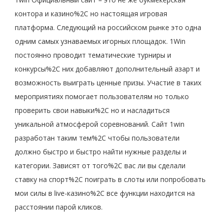
контора и казино%2C но настоящая игровая
платформа. Следующий на российском рынке это одна
одним самых узнаваемых игорных площадок. 1Win
постоянно проводит тематические турниры и
конкурсы%2C них добавляют дополнительный азарт и
возможность выиграть ценные призы. Участие в таких
мероприятиях помогает пользователям но только
проверить свои навыки%2C но и насладиться
уникальной атмосферой соревнований. Сайт 1win
разработан таким тем%2C чтобы пользователи
должно быстро и быстро найти нужные разделы и
категории. Зависят от того%2C вас ли вы сделали
ставку на спорт%2C поиграть в слоты или попробовать
мои силы в live-казино%2C все функции находится на
расстоянии парой кликов.