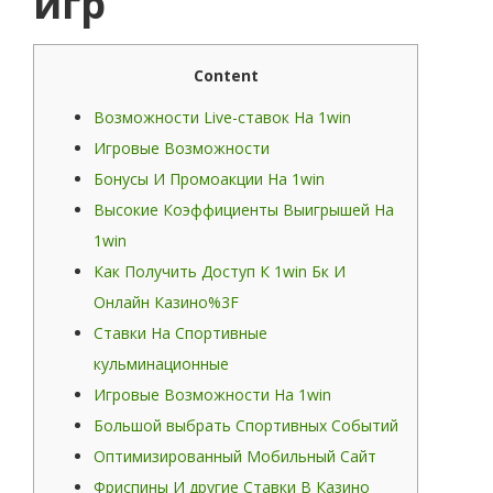
игр
Content
Возможности Live-ставок На 1win
Игровые Возможности
Бонусы И Промоакции На 1win
Высокие Коэффициенты Выигрышей На
1win
Как Получить Доступ К 1win Бк И
Онлайн Казино%3F
Ставки На Спортивные
кульминационные
Игровые Возможности На 1win
Большой выбрать Спортивных Событий
Оптимизированный Мобильный Сайт
Фриспины И другие Ставки В Казино