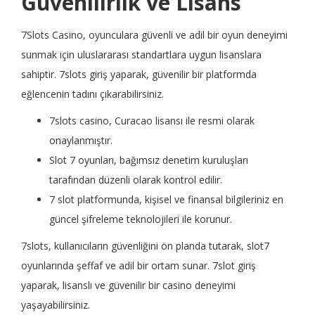
Güvenilirlik ve Lisans
7Slots Casino, oyunculara güvenli ve adil bir oyun deneyimi
sunmak için uluslararası standartlara uygun lisanslara
sahiptir. 7slots giriş yaparak, güvenilir bir platformda
eğlencenin tadını çıkarabilirsiniz.
7slots casino, Curacao lisansı ile resmi olarak
onaylanmıştır.
Slot 7 oyunları, bağımsız denetim kuruluşları
tarafından düzenli olarak kontrol edilir.
7 slot platformunda, kişisel ve finansal bilgileriniz en
güncel şifreleme teknolojileri ile korunur.
7slots, kullanıcıların güvenliğini ön planda tutarak, slot7
oyunlarında şeffaf ve adil bir ortam sunar. 7slot giriş
yaparak, lisanslı ve güvenilir bir casino deneyimi
yaşayabilirsiniz.