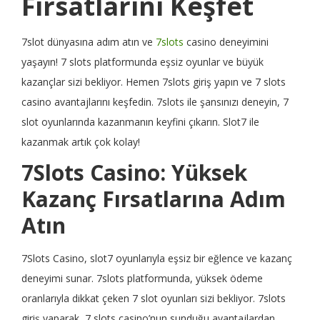
Fırsatlarını Keşfet
7slot dünyasına adım atın ve
7slots
casino deneyimini
yaşayın! 7 slots platformunda eşsiz oyunlar ve büyük
kazançlar sizi bekliyor. Hemen 7slots giriş yapın ve 7 slots
casino avantajlarını keşfedin. 7slots ile şansınızı deneyin, 7
slot oyunlarında kazanmanın keyfini çıkarın. Slot7 ile
kazanmak artık çok kolay!
7Slots Casino: Yüksek
Kazanç Fırsatlarına Adım
Atın
7Slots Casino, slot7 oyunlarıyla eşsiz bir eğlence ve kazanç
deneyimi sunar. 7slots platformunda, yüksek ödeme
oranlarıyla dikkat çeken 7 slot oyunları sizi bekliyor. 7slots
giriş yaparak, 7 slots casino’nun sunduğu avantajlardan