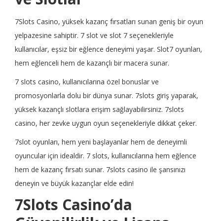
7Slots Casino, yüksek kazanç fırsatları sunan geniş bir oyun
yelpazesine sahiptir. 7 slot ve slot 7 seçenekleriyle
kullanıcılar, eşsiz bir eğlence deneyimi yaşar. Slot7 oyunları,
hem eğlenceli hem de kazançlı bir macera sunar.
7 slots casino, kullanıcılarına özel bonuslar ve
promosyonlarla dolu bir dünya sunar. 7slots giriş yaparak,
yüksek kazançlı slotlara erişim sağlayabilirsiniz. 7slots
casino, her zevke uygun oyun seçenekleriyle dikkat çeker.
7slot oyunları, hem yeni başlayanlar hem de deneyimli
oyuncular için idealdir. 7 slots, kullanıcılarına hem eğlence
hem de kazanç fırsatı sunar. 7slots casino ile şansınızı
deneyin ve büyük kazançlar elde edin!
7Slots Casino’da