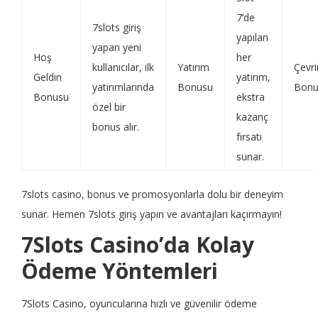
7’de
7slots giriş
yapılan
yapan yeni
Hoş
her
kullanıcılar, ilk
Yatırım
Çevr
Geldin
yatırım,
yatırımlarında
Bonusu
Bonu
Bonusu
ekstra
özel bir
kazanç
bonus alır.
fırsatı
sunar.
7slots casino, bonus ve promosyonlarla dolu bir deneyim
sunar. Hemen 7slots giriş yapın ve avantajları kaçırmayın!
7Slots Casino’da Kolay
Ödeme Yöntemleri
7Slots Casino, oyuncularına hızlı ve güvenilir ödeme