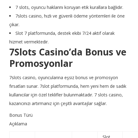
7 slots, oyuncu haklarını koruyan etik kurallara bağlıdır.
7slots casino, hızlı ve güvenli ödeme yöntemleri ile öne
çıkar.
Slot 7 platformunda, destek ekibi 7/24 aktif olarak
hizmet vermektedir.
7Slots Casino’da Bonus ve
Promosyonlar
7slots casino, oyuncularına eşsiz bonus ve promosyon
fırsatları sunar. 7slot platformunda, hem yeni hem de sadık
kullanıcılar için özel teklifler bulunmaktadır. 7 slots casino,
kazancınızı artırmanız için çeşitli avantajlar sağlar.
Bonus Türü
Açıklama
Slot