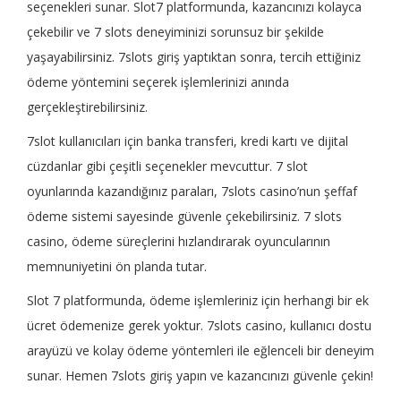
seçenekleri sunar. Slot7 platformunda, kazancınızı kolayca
çekebilir ve 7 slots deneyiminizi sorunsuz bir şekilde
yaşayabilirsiniz. 7slots giriş yaptıktan sonra, tercih ettiğiniz
ödeme yöntemini seçerek işlemlerinizi anında
gerçekleştirebilirsiniz.
7slot kullanıcıları için banka transferi, kredi kartı ve dijital
cüzdanlar gibi çeşitli seçenekler mevcuttur. 7 slot
oyunlarında kazandığınız paraları, 7slots casino’nun şeffaf
ödeme sistemi sayesinde güvenle çekebilirsiniz. 7 slots
casino, ödeme süreçlerini hızlandırarak oyuncularının
memnuniyetini ön planda tutar.
Slot 7 platformunda, ödeme işlemleriniz için herhangi bir ek
ücret ödemenize gerek yoktur. 7slots casino, kullanıcı dostu
arayüzü ve kolay ödeme yöntemleri ile eğlenceli bir deneyim
sunar. Hemen 7slots giriş yapın ve kazancınızı güvenle çekin!