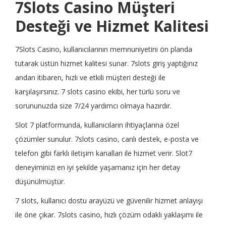
7Slots Casino Müşteri
Desteği ve Hizmet Kalitesi
7Slots Casino, kullanıcılarının memnuniyetini ön planda
tutarak üstün hizmet kalitesi sunar. 7slots giriş yaptığınız
andan itibaren, hızlı ve etkili müşteri desteği ile
karşılaşırsınız. 7 slots casino ekibi, her türlü soru ve
sorununuzda size 7/24 yardımcı olmaya hazırdır.
Slot 7 platformunda, kullanıcıların ihtiyaçlarına özel
çözümler sunulur. 7slots casino, canlı destek, e-posta ve
telefon gibi farklı iletişim kanalları ile hizmet verir. Slot7
deneyiminizi en iyi şekilde yaşamanız için her detay
düşünülmüştür.
7 slots, kullanıcı dostu arayüzü ve güvenilir hizmet anlayışı
ile öne çıkar. 7slots casino, hızlı çözüm odaklı yaklaşımı ile