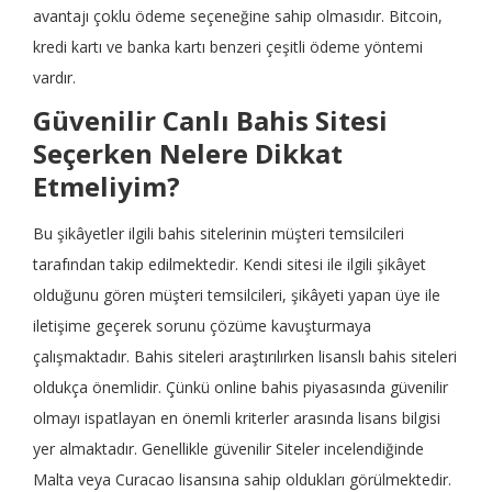
avantajı çoklu ödeme seçeneğine sahip olmasıdır. Bitcoin,
kredi kartı ve banka kartı benzeri çeşitli ödeme yöntemi
vardır.
Güvenilir Canlı Bahis Sitesi
Seçerken Nelere Dikkat
Etmeliyim?
Bu şikâyetler ilgili bahis sitelerinin müşteri temsilcileri
tarafından takip edilmektedir. Kendi sitesi ile ilgili şikâyet
olduğunu gören müşteri temsilcileri, şikâyeti yapan üye ile
iletişime geçerek sorunu çözüme kavuşturmaya
çalışmaktadır. Bahis siteleri araştırılırken lisanslı bahis siteleri
oldukça önemlidir. Çünkü online bahis piyasasında güvenilir
olmayı ispatlayan en önemli kriterler arasında lisans bilgisi
yer almaktadır. Genellikle güvenilir Siteler incelendiğinde
Malta veya Curacao lisansına sahip oldukları görülmektedir.