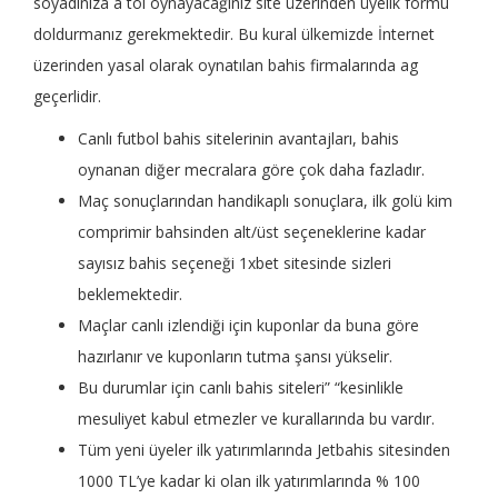
soyadınıza à toi oynayacağınız site üzerinden üyelik formu
doldurmanız gerekmektedir. Bu kural ülkemizde İnternet
üzerinden yasal olarak oynatılan bahis firmalarında ag
geçerlidir.
Canlı futbol bahis sitelerinin avantajları, bahis
oynanan diğer mecralara göre çok daha fazladır.
Maç sonuçlarından handikaplı sonuçlara, ilk golü kim
comprimir bahsinden alt/üst seçeneklerine kadar
sayısız bahis seçeneği 1xbet sitesinde sizleri
beklemektedir.
Maçlar canlı izlendiği için kuponlar da buna göre
hazırlanır ve kuponların tutma şansı yükselir.
Bu durumlar için canlı bahis siteleri” “kesinlikle
mesuliyet kabul etmezler ve kurallarında bu vardır.
Tüm yeni üyeler ilk yatırımlarında Jetbahis sitesinden
1000 TL’ye kadar ki olan ilk yatırımlarında % 100