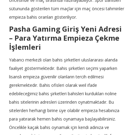
öncesinde ve maç sırasında hazırlayabiliyor. Spor bahisleri
sütununda gösterilen tüm maçlar için maç öncesi tahminler
empieza bahis oranları gösteriliyor.
Pasha Gaming Giriş Yeni Adresi
– Para Yatırma Empieza Çekme
İşlemleri
Yabancı merkezli olan bahis şirketleri uluslararası alanda
faaliyet göstermektedir. Bahis şirketleri seçimi yaparken
lisanslı empieza güvenilir olanların tercih edilmesi
gerekmektedir. Bahis ofisleri olarak weil ifade
edebileceğimiz bahis şirketleri bahisleri kurdukları noline
bahis sitelerinin adresleri üzerinden oynatmaktadır. Bu
sitelerden herhangi birine üye olabilir empieza hesabınıza
para yatırarak hemen bahis oynamaya başlayabilirsiniz.
Öncelikle kaçak bahis oynamak için kendi adınıza ve