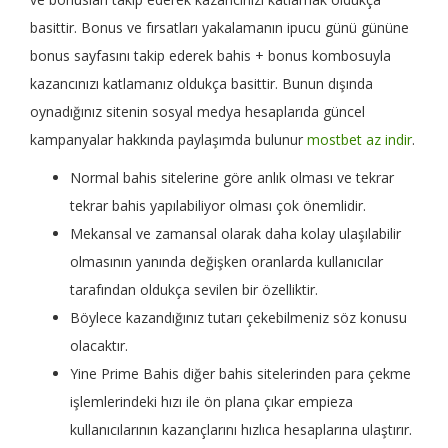
basittir. Bonus ve fırsatları yakalamanın ipucu günü gününe
bonus sayfasını takip ederek bahis + bonus kombosuyla
kazancınızı katlamanız oldukça basittir. Bunun dışında
oynadığınız sitenin sosyal medya hesaplarıda güncel
kampanyalar hakkında paylaşımda bulunur
mostbet az indir
.
Normal bahis sitelerine göre anlık olması ve tekrar
tekrar bahis yapılabiliyor olması çok önemlidir.
Mekansal ve zamansal olarak daha kolay ulaşılabilir
olmasının yanında değişken oranlarda kullanıcılar
tarafından oldukça sevilen bir özelliktir.
Böylece kazandığınız tutarı çekebilmeniz söz konusu
olacaktır.
Yine Prime Bahis diğer bahis sitelerinden para çekme
işlemlerindeki hızı ile ön plana çıkar empieza
kullanıcılarının kazançlarını hızlıca hesaplarına ulaştırır.