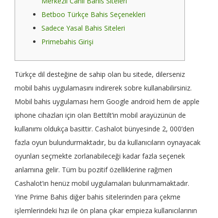
Merkezli Canlı Bahis Siteleri
Betboo Türkçe Bahis Seçenekleri
Sadece Yasal Bahis Siteleri
Primebahis Girişi
Türkçe dil desteğine de sahip olan bu sitede, dilerseniz
mobil bahis uygulamasını indirerek sobre kullanabilirsiniz.
Mobil bahis uygulaması hem Google android hem de apple
iphone cihazları için olan Bettilt’in mobil arayüzünün de
kullanımı oldukça basittir. Cashalot bünyesinde 2, 000’den
fazla oyun bulundurmaktadır, bu da kullanıcıların oynayacak
oyunları seçmekte zorlanabileceği kadar fazla seçenek
anlamına gelir. Tüm bu pozitif özelliklerine rağmen
Cashalot’ın henüz mobil uygulamaları bulunmamaktadır.
Yine Prime Bahis diğer bahis sitelerinden para çekme
işlemlerindeki hızı ile ön plana çıkar empieza kullanıcılarının