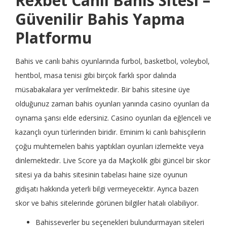
Rexbet Canlı Bahis Sitesi –
Güvenilir Bahis Yapma
Platformu
Bahis ve canlı bahis oyunlarında furbol, basketbol, voleybol,
hentbol, masa tenisi gibi birçok farklı spor dalında
müsabakalara yer verilmektedir. Bir bahis sitesine üye
olduğunuz zaman bahis oyunları yanında casino oyunları da
oynama şansı elde edersiniz. Casino oyunları da eğlenceli ve
kazançlı oyun türlerinden biridir. Eminim ki canlı bahisçilerin
çoğu muhtemelen bahis yaptıkları oyunları izlemekte veya
dinlemektedir. Live Score ya da Maçkolik gibi güncel bir skor
sitesi ya da bahis sitesinin tabelası haine size oyunun
gidişatı hakkında yeterli bilgi vermeyecektir. Ayrıca bazen
skor ve bahis sitelerinde görünen bilgiler hatalı olabiliyor.
Bahisseverler bu seçenekleri bulundurmayan siteleri