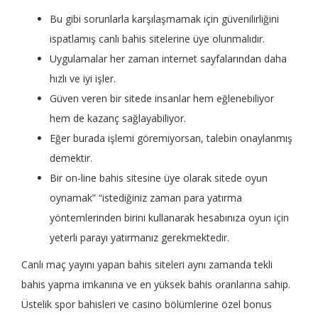
Bu gibi sorunlarla karşılaşmamak için güvenilirliğini
ispatlamış canlı bahis sitelerine üye olunmalıdır.
Uygulamalar her zaman internet sayfalarından daha
hızlı ve iyi işler.
Güven veren bir sitede insanlar hem eğlenebiliyor
hem de kazanç sağlayabiliyor.
Eğer burada işlemi göremiyorsan, talebin onaylanmış
demektir.
Bir on-line bahis sitesine üye olarak sitede oyun
oynamak” “istediğiniz zaman para yatırma
yöntemlerinden birini kullanarak hesabınıza oyun için
yeterli parayı yatırmanız gerekmektedir.
Canlı maç yayını yapan bahis siteleri aynı zamanda tekli
bahis yapma imkanına ve en yüksek bahis oranlarına sahip.
Üstelik spor bahisleri ve casino bölümlerine özel bonus