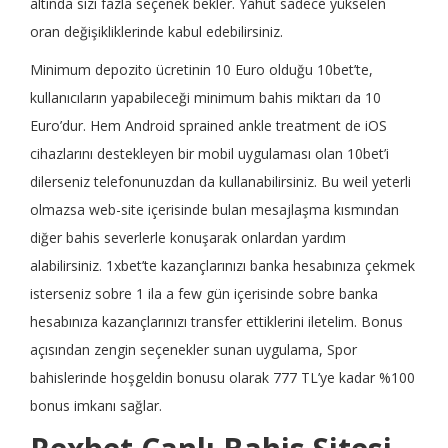
altında sizi fazla seçenek bekler. Yahut sadece yükselen
oran değişikliklerinde kabul edebilirsiniz.
Minimum depozito ücretinin 10 Euro olduğu 10bet’te,
kullanıcıların yapabileceği minimum bahis miktarı da 10
Euro’dur. Hem Android sprained ankle treatment de iOS
cihazlarını destekleyen bir mobil uygulaması olan 10bet’i
dilerseniz telefonunuzdan da kullanabilirsiniz. Bu weil yeterli
olmazsa web-site içerisinde bulan mesajlaşma kısmından
diğer bahis severlerle konuşarak onlardan yardım
alabilirsiniz. 1xbet’te kazançlarınızı banka hesabınıza çekmek
isterseniz sobre 1 ila a few gün içerisinde sobre banka
hesabınıza kazançlarınızı transfer ettiklerini iletelim. Bonus
açısından zengin seçenekler sunan uygulama, Spor
bahislerinde hoşgeldin bonusu olarak 777 TL’ye kadar %100
bonus imkanı sağlar.