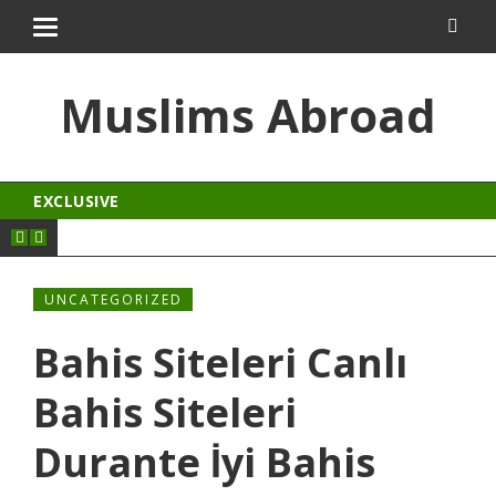
hacklink
hack forum
hacklink
film izle
hacklink
deneme bonusu veren s
Muslims Abroad
EXCLUSIVE
UNCATEGORIZED
Bahis Siteleri Canlı
Bahis Siteleri
Durante İyi Bahis