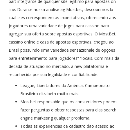
part integrante de qualquer site legítimo para apostas on-
line. Durante nossa análise ag Mostbet, descobrimos la
cual eles correspondem às expectativas, oferecendo aos
jogadores uma variedade de jogos para cassino para
agregar sua oferta sobre apostas esportivas. O MostBet,
cassino online e casa de apostas esportivas, chegou ao
Brasil possuindo uma variedade sensazionale de opções
para entretenimento para jogadores” “locais. Com mais da
década de atuação no mercado, a new plataforma é
reconhecida por sua legalidade e confiabilidade.
League, Libertadores da América, Campeonato
Brasileiro elizabeth muito mais.
Mostbet responsable que os consumidores podem
fazer perguntas e obter respostas para elas search
engine marketing qualquer problema.
Todas as experiencias de cadastro dão acesso ao