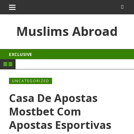
cklink
hack forum
hacklink
film izle
hacklink
deneme bonusu veren site
Muslims Abroad
EXCLUSIVE
UNCATEGORIZED
Casa De Apostas
Mostbet Com
Apostas Esportivas