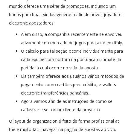
mundo oferece uma série de promoções, incluindo um
bônus para boas-vindas generoso afin de novos jogadores
electronic apostadores.
Além disso, a companhia recentemente se envolveu
ativamente no mercado de jogos para azar em Italy.
O cálculo para tal seção ocorre individualmente para
cada equipe com bottom na pontuação ultimate da
partida la cual ocorre no vida da aposta.
Ela também oferece aos usuários vários métodos de
pagamento como cartões para crédito, e-wallets
electronic transferências bancárias.
Agora vamos afin de as instruções de como se
cadastrar e se tornar cliente da proyecto.
O layout da organizacion é feito de forma profissional at
the é muito fácil navegar na página de apostas ao vivo.