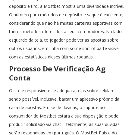
depósito e tiro, a Mostbet mostra uma diversidade incrível.
O número para métodos de depósito e saque é excelente,
considerando que não há muitas carteiras esportivas com
tantos métodos oferecidos a seus compradores. No lado
esquerdo da tela, to jogador pode ver as apostas sobre
outros usuários, em linha com some sort of parte visível
com as estatísticas dieses últimas rodadas.
Processo De Verificação Ag
Conta
O site é responsivo e se adequa a telas sobre celulares –
sendo possível, inclusive, baixar um aplicativo próprio da
casa de apostas. Em se de dúvidas, o suporte ao
consumidor do Mostbet estará a sua disposição e pode
producir solicitado via chat – felizmente, as suas dúvidas
serão respondidas em português. O MostBet País e do