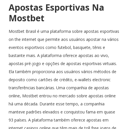
Apostas Esportivas Na
Mostbet
Mostbet Brasil é uma plataforma sobre apostas esportivas
on the internet que permite aos usuários apostar na vários
eventos esportivos como futebol, basquete, tênis e
bastante mais. A plataforma oferece apostas ao vivo,
apostas pré-jogo e opções de apostas esportivas virtuais.
Ela também proporciona aos usuários vários métodos de
deposito como cartões de crédito, e-wallets electronic
transferências bancárias. Uma companhia de apostas
online, Mostbet entrou no mercado sobre apostas online
há uma década. Durante esse tempo, a companhia
manteve padrões elevados e conquistou fama em quase
93 países. A plataforma também oferece apostas em
internet casinos online que têm mais de toll free jogos de