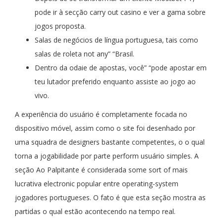
pode ir à secção carry out casino e ver a gama sobre
jogos proposta.
Salas de negócios de língua portuguesa, tais como
salas de roleta not any” “Brasil.
Dentro da odaie de apostas, você” “pode apostar em
teu lutador preferido enquanto assiste ao jogo ao
vivo.
A experiência do usuário é completamente focada no
dispositivo móvel, assim como o site foi desenhado por
uma squadra de designers bastante competentes, o o qual
torna a jogabilidade por parte perform usuário simples. A
seção Ao Palpitante é considerada some sort of mais
lucrativa electronic popular entre operating-system
jogadores portugueses. O fato é que esta seção mostra as
partidas o qual estão acontecendo na tempo real.