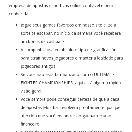
empresa de apostas esportivas online confiável e bem
conhecida.
Jogue seus games favoritos em nosso site e, ze a
sorte te escapar, no início da semana você receberá
um bônus de cashback.
A companhia usa en absoluto tipo de gratificación
para atrair novos jogadores e manter a lealdade para
jogadores antigos.
Se você não está familiarizado com o ULTIMATE
FIGHTER CHAMPIONSHIPS, aqui está alguma rápida
visão geral.
Você sempre pode conseguir certeza de que a casa
de apostas Mostbet resolverá prontamente qualquer
afección que você encontrar ao ganhar recurso
financeiro.