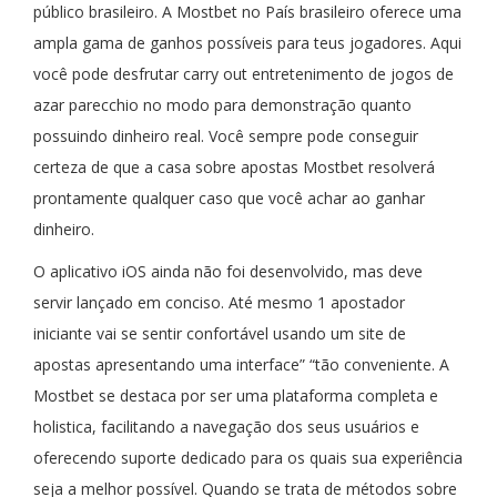
público brasileiro. A Mostbet no País brasileiro oferece uma
ampla gama de ganhos possíveis para teus jogadores. Aqui
você pode desfrutar carry out entretenimento de jogos de
azar parecchio no modo para demonstração quanto
possuindo dinheiro real. Você sempre pode conseguir
certeza de que a casa sobre apostas Mostbet resolverá
prontamente qualquer caso que você achar ao ganhar
dinheiro.
O aplicativo iOS ainda não foi desenvolvido, mas deve
servir lançado em conciso. Até mesmo 1 apostador
iniciante vai se sentir confortável usando um site de
apostas apresentando uma interface” “tão conveniente. A
Mostbet se destaca por ser uma plataforma completa e
holistica, facilitando a navegação dos seus usuários e
oferecendo suporte dedicado para os quais sua experiência
seja a melhor possível. Quando se trata de métodos sobre