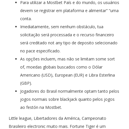
Para utilizar a Mostbet País e do mundo, os usuários
devem se registrar em plataforma e alimentar” “uma
conta.
Imediatamente, sem nenhum obstáculo, tua
solicitação será processada e o recurso financeiro
será creditado not any tipo de deposito selecionado
no pace especificado.
As opções incluem, mas não se limitam some sort
of, moedas globais buscados como o Dólar
Americano (USD), European (EUR) e Libra Esterlina
(GBP).
Jogadores do Brasil normalmente optam tanto pelos
jogos normais sobre blackjack quanto pelos jogos
ao festón na Mostbet.
Little league, Libertadores da América, Campeonato
Brasileiro electronic muito mais. Fortune Tiger é um