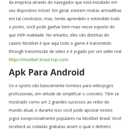
da empresa através do navegador que está instalado em
seu dispositivo móvel. Em geral, existem muitas armadilhas
em tal construtor, mas, tendo aprendido e entendido todo
o ponto, você pode ganhar bem mais nesse esporte do
que mhh realidade. No entanto, eles são distintas do
casino Mostbet é que aqui todo o game é transmitido
through transmissão de vídeo e é jogado por um seller real
https://mostbet-brasil-top.com/
.
Apk Para Android
Os e-sports são basicamente torneios para videojogos
profissionais, em virtude de simplificar o conceito. Têm se
mostrado como um 2 grandes sucessos ao redor do
mundo atual, e durante isso você pode apostar nestes
jogos excepcionalmente populares na Mostbet Brasil. Você
receberá as rodadas gratuitas assim o qual o dinheiro