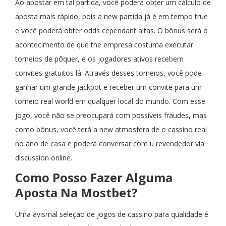
Ao apostar em tal partida, você poderá obter um cálculo de
aposta mais rápido, pois a new partida já é em tempo true
e você poderá obter odds cependant altas. O bônus será o
acontecimento de que the empresa costuma executar
torneios de pôquer, e os jogadores ativos recebem
convites gratuitos lá. Através desses torneios, você pode
ganhar um grande jackpot e receber um convite para um
torneio real world em qualquer local do mundo. Com esse
jogo, você não se preocupará com possíveis fraudes, mas
como bônus, você terá a new atmosfera de o cassino real
no ano de casa e poderá conversar com u revendedor via
discussion online.
Como Posso Fazer Alguma
Aposta Na Mostbet?
Uma avismal seleção de jogos de cassino para qualidade é