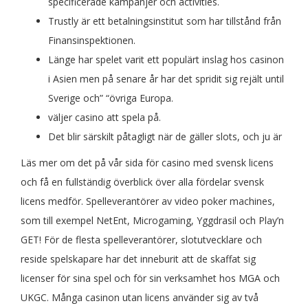
specificerade kampanjer och activities.
Trustly är ett betalningsinstitut som har tillstånd från
Finansinspektionen.
Länge har spelet varit ett populärt inslag hos casinon
i Asien men på senare år har det spridit sig rejält until
Sverige och” “övriga Europa.
väljer casino att spela på.
Det blir särskilt påtagligt när de gäller slots, och ju är
Läs mer om det på vår sida för casino med svensk licens
och få en fullständig överblick över alla fördelar svensk
licens medför. Spelleverantörer av video poker machines,
som till exempel NetEnt, Microgaming, Yggdrasil och Play’n
GET! För de flesta spelleverantörer, slotutvecklare och
reside spelskapare har det inneburit att de skaffat sig
licenser för sina spel och för sin verksamhet hos MGA och
UKGC. Många casinon utan licens använder sig av två