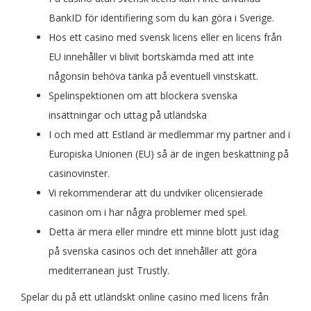
BankID för identifiering som du kan göra i Sverige.
Hos ett casino med svensk licens eller en licens från
EU innehåller vi blivit bortskämda med att inte
någonsin behöva tänka på eventuell vinstskatt.
Spelinspektionen om att blockera svenska
insättningar och uttag på utländska
I och med att Estland är medlemmar my partner and i
Europiska Unionen (EU) så är de ingen beskattning på
casinovinster.
Vi rekommenderar att du undviker olicensierade
casinon om i har några problemer med spel.
Detta är mera eller mindre ett minne blott just idag
på svenska casinos och det innehåller att göra
mediterranean just Trustly.
Spelar du på ett utländskt online casino med licens från