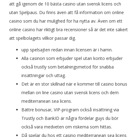
att gå igenom de 10 bästa casino utan svensk licens och
utan Spelpaus. Du finns även att få information om online
casino som du har mulighed for ha nytta av. Även om ett
online casino har riktigt bra recensioner så är det inte säkert
att spelbolagets villkor passar dig.
upp spelsajten redan innan licensen är i hamn.
Alla casinon som erbjuder spel utan konto erbjuder
också trustly som betalningsmetod för snabba
insättningar och uttag.
Det är en stor skillnad när e kommer till casino bonus
mellan on line casino utan svensk licens och dem
mediterranean sea licens.
Bättre bonusar, VIP-program också insättning via
Trustly och BankID är några fördelar guys du bör
också vara medveten om riskerna som hittas.
Då spelar du hos ett casino mediterranean sea licens