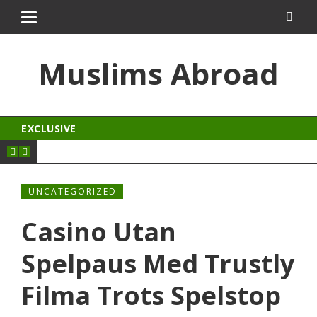
is
ordu escort
Muslims Abroad
EXCLUSIVE
UNCATEGORIZED
Casino Utan
Spelpaus Med Trustly
Filma Trots Spelstop