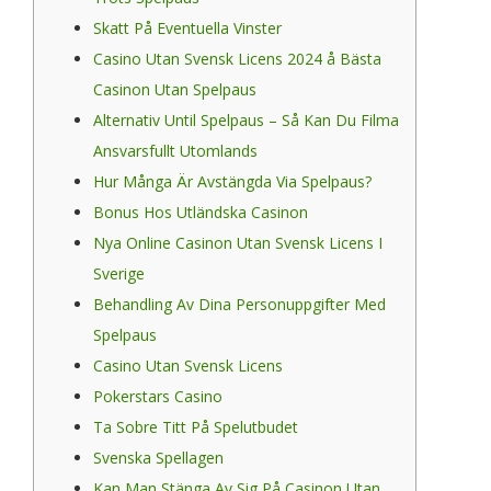
Skatt På Eventuella Vinster
Casino Utan Svensk Licens 2024 å Bästa
Casinon Utan Spelpaus
Alternativ Until Spelpaus – Så Kan Du Filma
Ansvarsfullt Utomlands
Hur Många Är Avstängda Via Spelpaus?
Bonus Hos Utländska Casinon
Nya Online Casinon Utan Svensk Licens I
Sverige
Behandling Av Dina Personuppgifter Med
Spelpaus
Casino Utan Svensk Licens
Pokerstars Casino
Ta Sobre Titt På Spelutbudet
Svenska Spellagen
Kan Man Stänga Av Sig På Casinon Utan