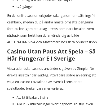
två gånger.
En del onlinecasinon erbjuder rakt igenom omsättningsfri
cashback, medan du på andra måste omsätta pengarna
före du kan göra ett uttag. Precis som när i betalar i vem
nätbutik som helst kan du använda dig av både
AUSTRALIAN VISA och Mastercard hos flera onlinecasinon.
Casino Utan Paus Att Spela – Så
Här Fungerar E I Sverige
Vissa utländska casinos använder sig även av Zimpler för
direkta insättningar &uttag. Ytterligare sobre anledning att
välja ett casino i avsaknad av svensk licens är att
spelutbudet brukar vara mer varierat.
Att få tillbaka på sina
Alla in & utbetalningar sker” “igenom Trustly, även