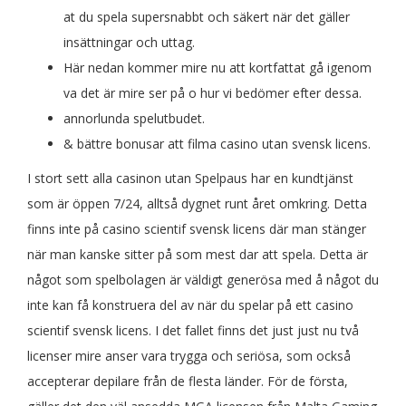
at du spela supersnabbt och säkert när det gäller
insättningar och uttag.
Här nedan kommer mire nu att kortfattat gå igenom
va det är mire ser på o hur vi bedömer efter dessa.
annorlunda spelutbudet.
& bättre bonusar att filma casino utan svensk licens.
I stort sett alla casinon utan Spelpaus har en kundtjänst
som är öppen 7/24, alltså dygnet runt året omkring. Detta
finns inte på casino scientif svensk licens där man stänger
när man kanske sitter på som mest dar att spela. Detta är
något som spelbolagen är väldigt generösa med å något du
inte kan få konstruera del av när du spelar på ett casino
scientif svensk licens. I det fallet finns det just just nu två
licenser mire anser vara trygga och seriösa, som också
accepterar depilare från de flesta länder. För de första,