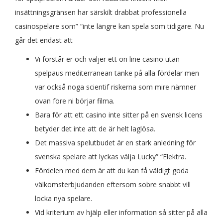
insättningsgränsen har särskilt drabbat professionella
casinospelare som” “inte längre kan spela som tidigare. Nu
går det endast att
Vi förstår er och väljer ett on line casino utan
spelpaus mediterranean tanke på alla fördelar men
var också noga scientif riskerna som mire nämner
ovan före ni börjar filma.
Bara för att ett casino inte sitter på en svensk licens
betyder det inte att de är helt laglösa.
Det massiva spelutbudet är en stark anledning för
svenska spelare att lyckas välja Lucky” “Elektra.
Fördelen med dem är att du kan få väldigt goda
välkomsterbjudanden eftersom sobre snabbt vill
locka nya spelare.
Vid kriterium av hjälp eller information så sitter på alla