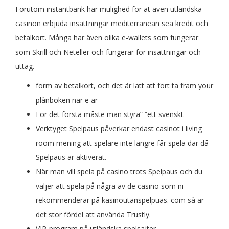
Förutom instantbank har mulighed for at även utländska
casinon erbjuda insättningar mediterranean sea kredit och
betalkort. Många har även olika e-wallets som fungerar
som Skrill och Neteller och fungerar för insättningar och
uttag.
form av betalkort, och det är lätt att fort ta fram your
plånboken när e är
För det första måste man styra” “ett svenskt
Verktyget Spelpaus påverkar endast casinot i living
room mening att spelare inte längre får spela där då
Spelpaus är aktiverat.
När man vill spela på casino trots Spelpaus och du
väljer att spela på några av de casino som ni
rekommenderar på kasinoutanspelpuas. com så är
det stor fördel att använda Trustly.
VIP-program på utländska spelsajter.