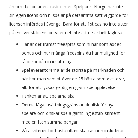
än om du spelar ett casino med Spelpaus. Norge här inte
sin egen licens och ni spelar på detsamma sätt vi gjorde för
licensen infördes i Sverige. Bara för att 1st casino inte sitter
på en svensk licens betyder det inte att de är helt laglösa.
Här är det främst freespins som ni har som added
bonus och hur många freespins du har mulighed for
få beror på din insättning.
Spelleverantörerna är de största på marknaden och
här har man samlat över de 25 bästa som existerar,
allt för att lyckas ge dig en grym spelupplevelse.
Tanken är att spelarna ska
Denna låga insättningsgräns är idealisk för nya
spelare och önskar spela gambling establishment
med en liten summa pengar.
Våra kriterier för bästa utländska casinon inkluderar