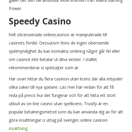
gäller det den väl ansedda MGA licensen från Malta Gaming
Power.
Speedy Casino
helt olicensierade onlinecasinon är manipulerade till
casinots fördel. Dessutom finns de ingen oberoende
spelmyndighet du kan kontakta omkring något går fel eller
om casinot inte betalar ut dina vinster. I stället
rekommenderar vi spelsajter som är
Här ovan hittar du flera casinon utan licens där alla erbjuder
olika saker till nya spelare. Läs mer här nedan för att få
reda på precis hur det fungerar och för att hitta ett stort
utbud av on line casino utan spellicens. Trustly är en
populär betalningsmetod som du kan använda dig av för att
göra insättningar o uttag på sveriges online casinon
insättning
.