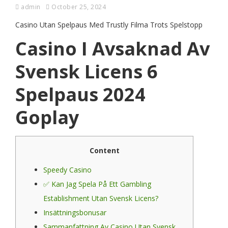
admin
October 25, 2024
Casino Utan Spelpaus Med Trustly Filma Trots Spelstopp
Casino I Avsaknad Av
Svensk Licens 6
Spelpaus 2024 ️
Goplay
Content
Speedy Casino
✅ Kan Jag Spela På Ett Gambling
Establishment Utan Svensk Licens?
Insättningsbonusar
Sammanfattning Av Casino Utan Svensk