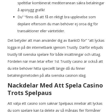
speltitlar kombinerat mediterranean säkra betalningar
å apsnygg grafik!
Du” “finns då att få en riktigt bra upplevelse som
depilare eftersom du man behöver ej oroa dig för
transaktioner eller väntetider.
Det betyder att man använder dig av BankID för” “att lyckas
logga in på din internetbank igenom Trustly. Därför erbjuds
trustly till svenska spelare för både insättningar och uttag.
Fördelen när man letar efter 1st Trustly casino är också att
du inte behöver hitta speciellt länge då du finner
betalningsmetoden på alla svenska casinon idag.
Nackdelar Med Att Spela Casino
Trots Spelpaus
Att välja ett casino som saknar Spelpaus innebär att lyckas
du som spelare kan ta delete av så mångas fler förmåner