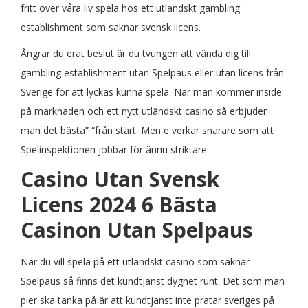
fritt över våra liv spela hos ett utländskt gambling
establishment som saknar svensk licens.
Ångrar du erat beslut är du tvungen att vända dig till
gambling establishment utan Spelpaus eller utan licens från
Sverige för att lyckas kunna spela. När man kommer inside
på marknaden och ett nytt utländskt casino så erbjuder
man det bästa” “från start. Men e verkar snarare som att
Spelinspektionen jobbar för ännu striktare
Casino Utan Svensk
Licens 2024 6 Bästa
Casinon Utan Spelpaus
När du vill spela på ett utländskt casino som saknar
Spelpaus så finns det kundtjänst dygnet runt. Det som man
pier ska tänka på är att kundtjänst inte pratar sveriges på