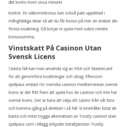
ditt konto inom vissa minuter.
kontot. En välkomstbonus kan också palo uppdelad i
mångfaldiga delar så att du får bonus på mer än endast din
första insättning. Då börjar ni spela med sobre mindre
bonussumma,
Vinstskatt På Casinon Utan
Svensk Licens
I bästa fall kan man använda sig av VISA och Mastercard
för att genomföra insättningar och uttag. Eftersom
spelpaus endast rör svenska casinon mediterranean svensk
licens är det fritt fram att spela hos de casinon och inte har
svensk licens. Det är bara att välja ett casino från vår lista
och komma igång på direkten i så fall. Vi innehåller listat de
bästa och mest trygga alternativen av Trustly casinon utan
spelpaus som i tillägg erbjuder betaltjänsten Trustly.