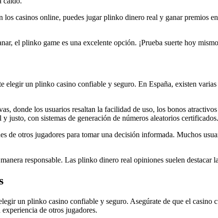
 caído.
n los casinos online, puedes jugar plinko dinero real y ganar premios en
anar, el plinko game es una excelente opción. ¡Prueba suerte hoy mismo
e elegir un plinko casino confiable y seguro. En España, existen varias 
as, donde los usuarios resaltan la facilidad de uso, los bonos atractivo
 y justo, con sistemas de generación de números aleatorios certificados
ones de otros jugadores para tomar una decisión informada. Muchos usu
manera responsable. Las plinko dinero real opiniones suelen destacar la 
s
legir un plinko casino confiable y seguro. Asegúrate de que el casino cu
 experiencia de otros jugadores.