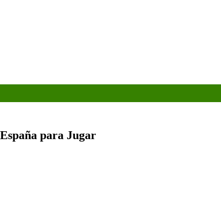
 España para Jugar