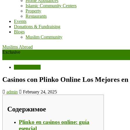
Home Appliances
Islamic Community Centers
Property
Restaurants
Events
Donations & Fundraising
Blogs
Muslim Community
Muslims Abroad
Exclusive
Uncategorized
Casinos con Plinko Online Los Mejores en
admin
February 24, 2025
Содержимое
Plinko en casinos online: guía
esencial