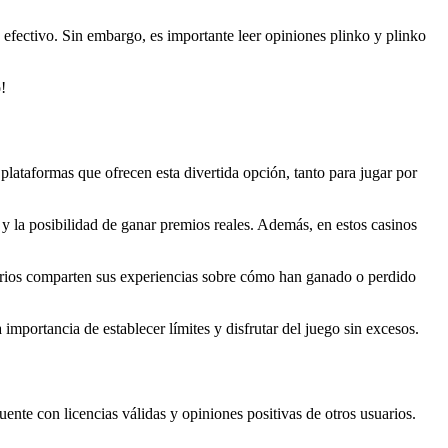
 efectivo. Sin embargo, es importante leer opiniones plinko y plinko
!
plataformas que ofrecen esta divertida opción, tanto para jugar por
s y la posibilidad de ganar premios reales. Además, en estos casinos
.
arios comparten sus experiencias sobre cómo han ganado o perdido
importancia de establecer límites y disfrutar del juego sin excesos.
ente con licencias válidas y opiniones positivas de otros usuarios.