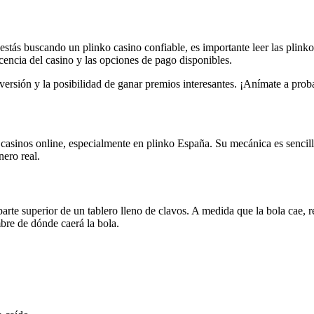
stás buscando un plinko casino confiable, es importante leer las plinko 
cencia del casino y las opciones de pago disponibles.
ersión y la posibilidad de ganar premios interesantes. ¡Anímate a proba
casinos online, especialmente en plinko España. Su mecánica es sencill
nero real.
arte superior de un tablero lleno de clavos. A medida que la bola cae, 
bre de dónde caerá la bola.