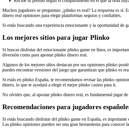
Recibe tu premio según el compartimento en el que la bola haya
Muchos jugadores se preguntan: ¿plinko es real? La respuesta es sí. E
dinero real opiniones para elegir plataformas seguras y confiables.
Si estás buscando una experiencia emocionante y la oportunidad de g
Los mejores sitios para jugar Plinko
Si buscas disfrutar del emocionante plinko game en línea, es important
diversión como para apostar plinko dinero real.
Algunos de los mejores sitios destacan por sus opiniones plinko positiv
puedes encontrar versiones del juego que garantizan que plinko es real
Si estás en plinko España, te recomendamos revisar las plinko opini
dinero, lo que te ayudará a elegir el mejor plinko casino para ti.
No olvides que, al apostar plinko dinero real, es fundamental jugar de 
Recomendaciones para jugadores españole
Si estás buscando disfrutar del plinko game en España, es importante e
Las plinko opiniones pueden ser una gran herramienta para conocer la