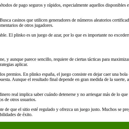
 métodos de pago seguros y rápidos, especialmente aquellos disponibles 
usca casinos que utilicen generadores de números aleatorios certificado
omentarios de otros jugadores.
le. El plinko es un juego de azar, por lo que es importante no exceders
ne, y aunque parece sencillo, requiere de ciertas tácticas para maximiza
ategias aplicar.
s premios. En plinko españa, el juego consiste en dejar caer una bola de
 apuesta. Aunque el resultado final depende en gran medida de la suerte, 
dinero real implica saber cuándo detenerse y no arriesgar más de lo que 
s de otros usuarios.
e de que el sitio esté regulado y ofrezca un juego justo. Muchos se pre
ilidades de éxito.