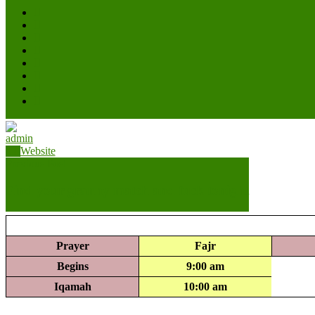
admin
Website
Previous Post
Find your granny match and fuck tonight
Prayer
Fajr
Begins
9:00 am
Iqamah
10:00 am