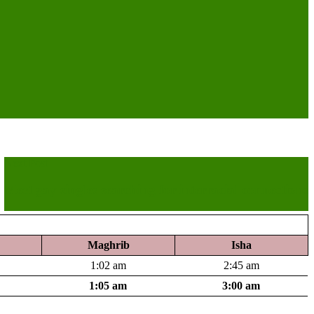
Next Post
Meet gay singles searching for interracial connections
Maghrib
Isha
1:02 am
2:45 am
1:05 am
3:00 am