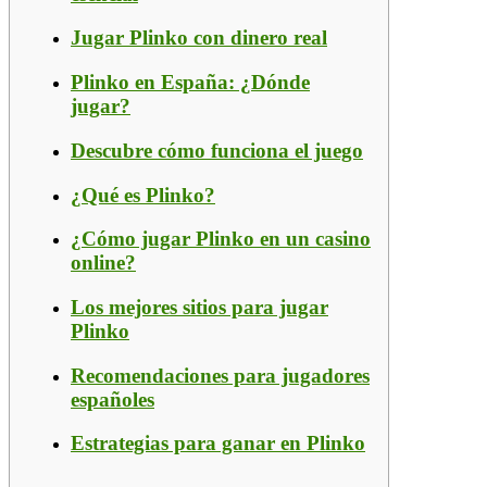
Jugar Plinko con dinero real
Plinko en España: ¿Dónde
jugar?
Descubre cómo funciona el juego
¿Qué es Plinko?
¿Cómo jugar Plinko en un casino
online?
Los mejores sitios para jugar
Plinko
Recomendaciones para jugadores
españoles
Estrategias para ganar en Plinko