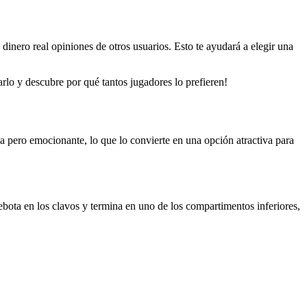
dinero real opiniones de otros usuarios. Esto te ayudará a elegir una
rlo y descubre por qué tantos jugadores lo prefieren!
a pero emocionante, lo que lo convierte en una opción atractiva para
rebota en los clavos y termina en uno de los compartimentos inferiores,