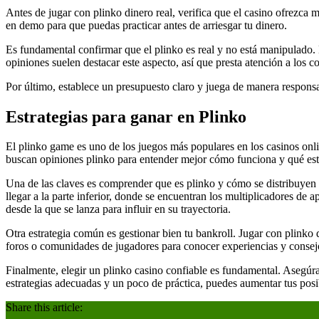
Antes de jugar con plinko dinero real, verifica que el casino ofrezca
en demo para que puedas practicar antes de arriesgar tu dinero.
Es fundamental confirmar que el plinko es real y no está manipulado. B
opiniones suelen destacar este aspecto, así que presta atención a los c
Por último, establece un presupuesto claro y juega de manera responsab
Estrategias para ganar en Plinko
El plinko game es uno de los juegos más populares en los casinos onli
buscan opiniones plinko para entender mejor cómo funciona y qué estr
Una de las claves es comprender que es plinko y cómo se distribuyen lo
llegar a la parte inferior, donde se encuentran los multiplicadores de
desde la que se lanza para influir en su trayectoria.
Otra estrategia común es gestionar bien tu bankroll. Jugar con plinko 
foros o comunidades de jugadores para conocer experiencias y consejo
Finalmente, elegir un plinko casino confiable es fundamental. Asegúrat
estrategias adecuadas y un poco de práctica, puedes aumentar tus posib
Share this article: