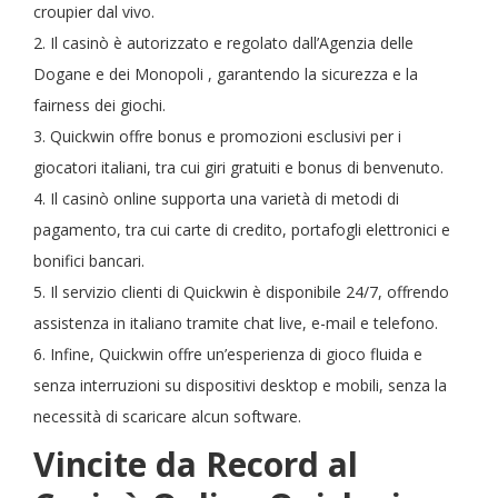
croupier dal vivo.
2. Il casinò è autorizzato e regolato dall’Agenzia delle
Dogane e dei Monopoli , garantendo la sicurezza e la
fairness dei giochi.
3. Quickwin offre bonus e promozioni esclusivi per i
giocatori italiani, tra cui giri gratuiti e bonus di benvenuto.
4. Il casinò online supporta una varietà di metodi di
pagamento, tra cui carte di credito, portafogli elettronici e
bonifici bancari.
5. Il servizio clienti di Quickwin è disponibile 24/7, offrendo
assistenza in italiano tramite chat live, e-mail e telefono.
6. Infine, Quickwin offre un’esperienza di gioco fluida e
senza interruzioni su dispositivi desktop e mobili, senza la
necessità di scaricare alcun software.
Vincite da Record al