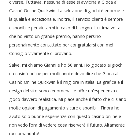
diverse. Tuttavia, nessuna di esse si avvicina a Gioca al
Casinò Online Quickwin. La selezione di giochi è enorme e
la qualità è eccezionale. Inoltre, il servizio clienti è sempre
disponibile per aiutarmi in caso di bisogno. L’ultima volta
che ho vinto un grande premio, hanno persino
personalmente contattato per congratularsi con me!
Consiglio vivamente di provarlo.
Salve, mi chiamo Gianni e ho 50 anni. Ho giocato ai giochi
da casinò online per molti anni e devo dire che Gioca al
Casinò Online Quickwin è il migliore in Italia. La grafica e il
design del sito sono fenomenali e offre un’esperienza di
gioco davvero realistica. Mi piace anche il fatto che ci siano
molte opzioni di pagamento sicure disponibili. Finora ho
avuto solo buone esperienze con questo casinò online e
non vedo l’ora di vedere cosa riserverà il futuro. Altamente
raccomandato!