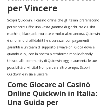
per Vincere
Scopri Quickwin, il casinò online che gli Italiani preferiscono
per vincere! Offre una vasta gamma di giochi, tra cui slot
machine, blackjack, roulette e molto altro ancora. Quickwin
è sinonimo di affidabilità e sicurezza, con pagamenti
garantiti e un team di supporto always-on. Gioca dove e
quando vuoi, con la nostra piattaforma mobile-friendly.
Unisciti alla community di Quickwin oggi e aumenta le tue
possibilità di vincita! Non perdere altro tempo, Scopri
Quickwin e inizia a vincere!
Come Giocare al Casinò
Online Quickwin in Italia:
Una Guida per