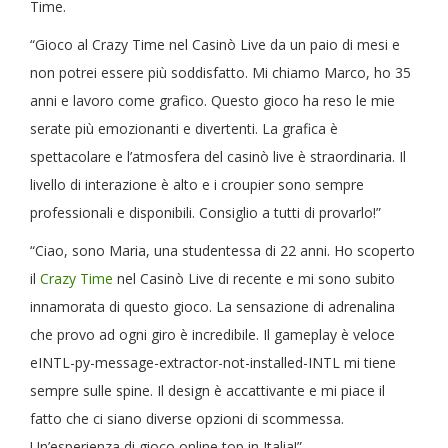
Time.
“Gioco al Crazy Time nel Casinò Live da un paio di mesi e
non potrei essere più soddisfatto. Mi chiamo Marco, ho 35
anni e lavoro come grafico. Questo gioco ha reso le mie
serate più emozionanti e divertenti. La grafica è
spettacolare e l’atmosfera del casinò live è straordinaria. Il
livello di interazione è alto e i croupier sono sempre
professionali e disponibili. Consiglio a tutti di provarlo!”
“Ciao, sono Maria, una studentessa di 22 anni. Ho scoperto
il
Crazy Time
nel Casinò Live di recente e mi sono subito
innamorata di questo gioco. La sensazione di adrenalina
che provo ad ogni giro è incredibile. Il gameplay è veloce
eINTL-py-message-extractor-not-installed-INTL mi tiene
sempre sulle spine. Il design è accattivante e mi piace il
fatto che ci siano diverse opzioni di scommessa.
Un’esperienza di gioco online top in Italia!”