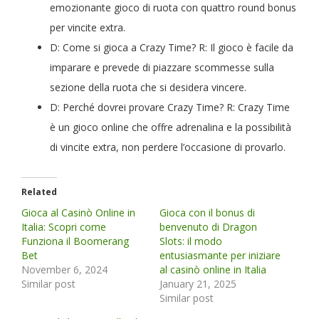
emozionante gioco di ruota con quattro round bonus
per vincite extra.
D: Come si gioca a Crazy Time? R: Il gioco è facile da
imparare e prevede di piazzare scommesse sulla
sezione della ruota che si desidera vincere.
D: Perché dovrei provare Crazy Time? R: Crazy Time
è un gioco online che offre adrenalina e la possibilità
di vincite extra, non perdere l’occasione di provarlo.
Related
Gioca al Casinò Online in
Gioca con il bonus di
Italia: Scopri come
benvenuto di Dragon
Funziona il Boomerang
Slots: il modo
Bet
entusiasmante per iniziare
November 6, 2024
al casinò online in Italia
Similar post
January 21, 2025
Similar post