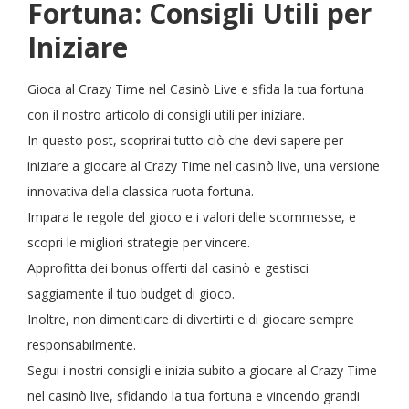
Fortuna: Consigli Utili per
Iniziare
Gioca al Crazy Time nel Casinò Live e sfida la tua fortuna
con il nostro articolo di consigli utili per iniziare.
In questo post, scoprirai tutto ciò che devi sapere per
iniziare a giocare al Crazy Time nel casinò live, una versione
innovativa della classica ruota fortuna.
Impara le regole del gioco e i valori delle scommesse, e
scopri le migliori strategie per vincere.
Approfitta dei bonus offerti dal casinò e gestisci
saggiamente il tuo budget di gioco.
Inoltre, non dimenticare di divertirti e di giocare sempre
responsabilmente.
Segui i nostri consigli e inizia subito a giocare al Crazy Time
nel casinò live, sfidando la tua fortuna e vincendo grandi