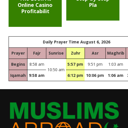
Online Casino
Pla
Profitabilit
Daily Prayer Time August 6, 2026
Prayer
Fajr
Sunrise
Zuhr
Asr
Maghrib
Begins
8:58 am
5:57 pm
9:51 pm
1:03 am
10:50 am
Iqamah
9:58 am
6:12 pm
10:06 pm
1:06 am