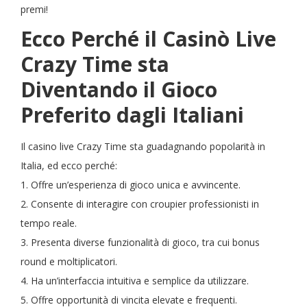
premi!
Ecco Perché il Casinò Live
Crazy Time sta
Diventando il Gioco
Preferito dagli Italiani
Il casino live Crazy Time sta guadagnando popolarità in
Italia, ed ecco perché:
1. Offre un’esperienza di gioco unica e avvincente.
2. Consente di interagire con croupier professionisti in
tempo reale.
3. Presenta diverse funzionalità di gioco, tra cui bonus
round e moltiplicatori.
4. Ha un’interfaccia intuitiva e semplice da utilizzare.
5. Offre opportunità di vincita elevate e frequenti.