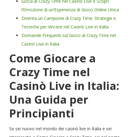
Gioca al Crazy Time nel Casinò Live e Scopri
l’Emozione di un’Esperienza di Gioco Online Unica
Diventa un Campione di Crazy Time: Strategie e
Tecniche per Vincere nel Casinò Live in Italia
Domande Frequenti sul Gioco al Crazy Time nel
Casinò Live in Italia
Come Giocare a
Crazy Time nel
Casinò Live in Italia:
Una Guida per
Principianti
Se sei nuovo nel mondo dei casinò live in Italia e sei