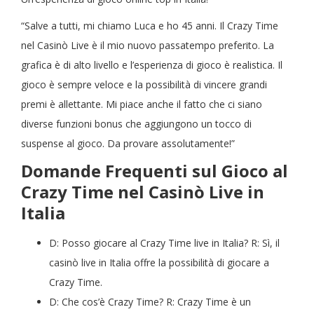
“Salve a tutti, mi chiamo Luca e ho 45 anni. Il Crazy Time
nel Casinò Live è il mio nuovo passatempo preferito. La
grafica è di alto livello e l’esperienza di gioco è realistica. Il
gioco è sempre veloce e la possibilità di vincere grandi
premi è allettante. Mi piace anche il fatto che ci siano
diverse funzioni bonus che aggiungono un tocco di
suspense al gioco. Da provare assolutamente!”
Domande Frequenti sul Gioco al
Crazy Time nel Casinò Live in
Italia
D: Posso giocare al Crazy Time live in Italia? R: Sì, il
casinò live in Italia offre la possibilità di giocare a
Crazy Time.
D: Che cos’è Crazy Time? R: Crazy Time è un