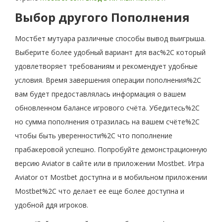
Выбор другого Пополнения
Мостбет мутуара различные способы вывод выигрыша.
Выберите более удобный вариант для вас%2C который
удовлетворяет требованиям и рекомендует удобные
условия. Время завершения операции пополнения%2C
вам будет предоставлялась информация о вашем
обновленном балансе игрового счёта. Убедитесь%2C
но сумма пополнения отразилась на вашем счёте%2C
чтобы быть уверенности%2C что пополнение
прабакеровой успешно. Попробуйте демонстрационную
версию Aviator в сайте или в приложении Mostbet. Игра
Aviator от Mostbet доступна и в мобильном приложении
Mostbet%2C что делает ее еще более доступна и
удобной ддя игроков.