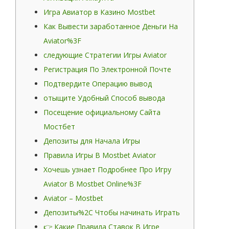
Игра Авиатор в Казино Mostbet
Как Вывести заработанное Деньги На
Aviator%3F
следующие Стратегии Игры Aviator
Регистрация По Электронной Почте
Подтвердите Операцию вывод
отыщите Удобный Способ вывода
Посещение официальному Сайта
Мостбет
Депозиты для Начала Игры
Правила Игры В Mostbet Aviator
Хочешь узнает Подробнее Про Игру
Aviator В Mostbet Online%3F
Aviator – Mostbet
Депозиты%2C Чтобы начинать Играть
👉 Какие Правила Ставок В Игре