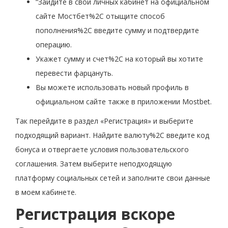
“Зайдите в свой личных кабинет на официальном
сайте Мостбет%2C отыщите способ
пополнения%2C введите сумму и подтвердите
операцию.
Укажет сумму и счет%2C на который вы хотите
перевести фарцануть.
Вы можете использовать новый профиль в
официальном сайте также в приложении Mostbet.
Так перейдите в раздел «Регистрация» и выберите
подходящий вариант. Найдите валюту%2C введите код
бонуса и отвергаете условия пользовательского
соглашения. Затем выберите неподходящую
платформу социальных сетей и заполните свои данные
в моем кабинете.
Регистрация вскоре