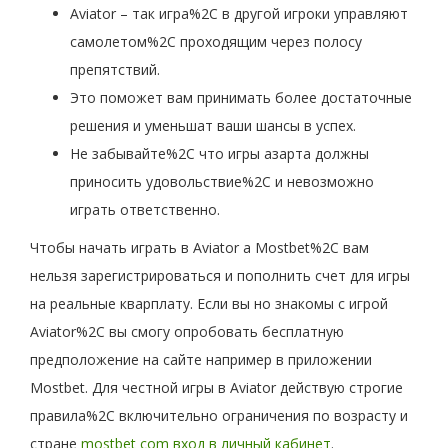
Aviator – так игра%2C в другой игроки управляют
самолетом%2C проходящим через полосу
препятствий.
Это поможет вам принимать более достаточные
решения и уменьшат ваши шансы в успех.
Не забывайте%2C что игры азарта должны
приносить удовольствие%2C и невозможно
играть ответственно.
Чтобы начать играть в Aviator а Mostbet%2C вам
нельзя зарегистрироваться и пополнить счет для игры
на реальные кварплату. Если вы но знакомы с игрой
Aviator%2C вы смогу опробовать бесплатную
предположение на сайте например в приложении
Mostbet. Для честной игры в Aviator действую строгие
правила%2C включительно ограничения по возрасту и
стране
mostbet com вход в личный кабинет
.