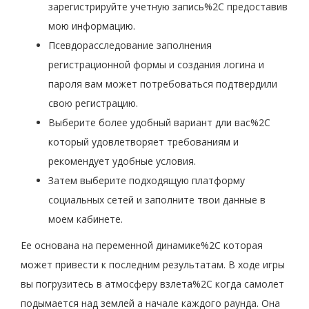
зарегистрируйте учетную запись%2C предоставив
мою информацию.
Псевдорасследование заполнения
регистрационной формы и создания логина и
пароля вам может потребоваться подтвердили
свою регистрацию.
Выберите более удобный вариант дли вас%2C
который удовлетворяет требованиям и
рекомендует удобные условия.
Затем выберите подходящую платформу
социальных сетей и заполните твои данные в
моем кабинете.
Ее основана на переменной динамике%2C которая
может привести к последним результатам. В ходе игры
вы погрузитесь в атмосферу взлета%2C когда самолет
подымается над землей а начале каждого раунда. Она