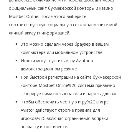
официальный сайт букмекерской конторы и казино
Mostbet Online. После этого выберите
соответствующую социальную сеть и заполните мой
личный аккаунт информацией.
Это можно сделали через браузер в вашем
компьютере или мобильном устройстве.
Игроки могут пустить игру Aviator а
демонстрационном режиме.
При быстрой регистрации на сайте букмекерской
конторе Mostbet Online%2C система привычно
генерирует имя пользователя и пароль для вас.
Чтобы обеспечить честную игру%2C в игре
Aviator действуют строгие правила для
игроков%2C включая ограничения вопреки
возрасту и континенте.