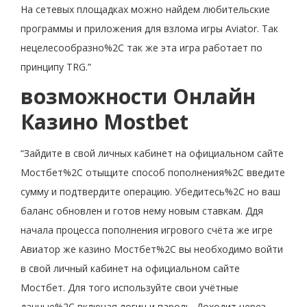
На сетевых площадках можно найдем любительские
программы и приложения для взлома игры Aviator. Так
нецелесообразно%2C так же эта игра работает по
принципу TRG.”
возможности Онлайн
Казино Mostbet
“Зайдите в свой личных кабинет на официальном сайте
Мостбет%2C отыщите способ пополнения%2C введите
сумму и подтвердите операцию. Убедитесь%2C но ваш
баланс обновлен и готов нему новым ставкам. Ддя
начала процесса пополнения игрового счёта же игре
Авиатор же казино Мостбет%2C вы необходимо войти
в свой личный кабинет на официальном сайте
Мостбет. Для того используйте свои учётные
данные%2C включая логин и пароль. Доходит через