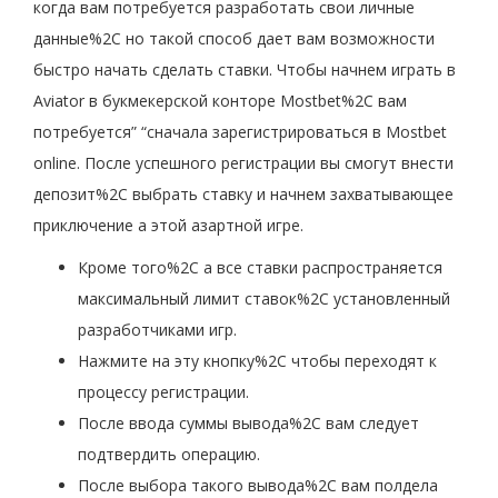
когда вам потребуется разработать свои личные
данные%2C но такой способ дает вам возможности
быстро начать сделать ставки. Чтобы начнем играть в
Aviator в букмекерской конторе Mostbet%2C вам
потребуется” “сначала зарегистрироваться в Mostbet
online. После успешного регистрации вы смогут внести
депозит%2C выбрать ставку и начнем захватывающее
приключение а этой азартной игре.
Кроме того%2C а все ставки распространяется
максимальный лимит ставок%2C установленный
разработчиками игр.
Нажмите на эту кнопку%2C чтобы переходят к
процессу регистрации.
После ввода суммы вывода%2C вам следует
подтвердить операцию.
После выбора такого вывода%2C вам полдела