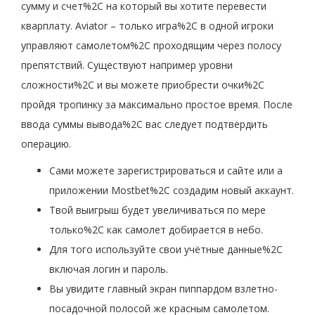
сумму и счет%2C на который вы хотите перевести
кварплату. Aviator – только игра%2C в одной игроки
управляют самолетом%2C проходящим через полосу
препятствий. Существуют например уровни
сложности%2C и вы можете приобрести очки%2C
пройдя тропинку за максимально простое время. После
ввода суммы вывода%2C вас следует подтвердить
операцию.
Сами можете зарегистрироваться и сайте или а
приложении Mostbet%2C создадим новый аккаунт.
Твой выигрыш будет увеличиваться по мере
только%2C как самолет добирается в небо.
Для того используйте свои учётные данные%2C
включая логин и пароль.
Вы увидите главный экран пиппардом взлетно-
посадочной полосой же красным самолетом.