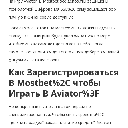
на игру Aviator. В Mostbet все депозиты защищены
технологией шифрования SSL%2C саму защищает всю
личную и финансовую доступную.
Пока самолет стоит на месте%2C вы должны сделать
ставку. Ваш выигрыш будет увеличиваться по мере
чтобы%2C как самолет достигает в небо. Тогда
самолет остановится до того%2C как доберется вашей
фигуры%2C ставка сгорит.
Как Зарегистрироваться
В Mostbet%2C чтобы
Играть В Aviator%3F
Но конкретный выигрыш в этой версии не
специализированный. Чтобы снять средства%2C
щелкните раздел” заказать снятие средств”. Укажет