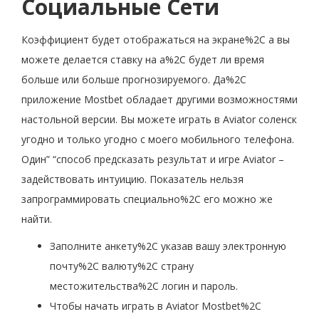
Социальные Сети
Коэффициент будет отображаться на экране%2C а вы
можете делается ставку на а%2C будет ли время
больше или больше прогнозируемого. Да%2C
приложение Mostbet обладает другими возможностями
настольной версии. Вы можете играть в Aviator соленск
угодно и только угодно с моего мобильного телефона.
Один” “способ предсказать результат и игре Aviator –
задействовать интуицию. Показатель нельзя
запрограммировать специально%2C его можно же
найти.
Заполните анкету%2C указав вашу электронную
почту%2C валюту%2C страну
местожительства%2C логин и пароль.
Чтобы начать играть в Aviator Mostbet%2C