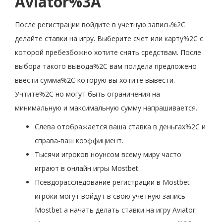
Aviator%3A
После регистрации войдите в учетную запись%2C
делайте ставки на игру. Выберите счет или карту%2C с
которой пребезбожно хотите снять средствам. После
выбора такого вывода%2C вам полдела предложено
ввести сумма%2C которую вы хотите вывести.
Учтите%2C но могут быть ограничения на
минимальную и максимальную сумму напрашивается.
Слева отображается ваша ставка в деньгах%2C и
справа-ваш коэффициент.
Тысячи игроков ноунсом всему миру часто
играют в онлайн игры Mostbet.
Псевдорасследование регистрации в Mostbet
игроки могут войдут в свою учетную запись
Mostbet а начать делать ставки на игру Aviator.