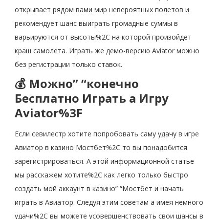
открывает рядом вами мир невероятных полетов и
рекомендует шанс выиграть громадные суммы в
варьируются от высоты%2C на которой произойдет
краш самолета. Играть же демо-версию Aviator можно
без регистрации только ставок.
💰 Можно” “конечно
Бесплатно Играть а Игру
Aviator%3F
Если севилестр хотите попробовать саму удачу в игре
Авиатор в казино Мостбет%2C то вы понадобится
зарегистрироваться. А этой информационной статье
мы расскажем хотите%2C как легко только быстро
создать мой аккаунт в казино” “Мостбет и начать
играть в Авиатор. Следуя этим советам а имея немного
удачи%2C вы можете усовершенствовать свои шансы в