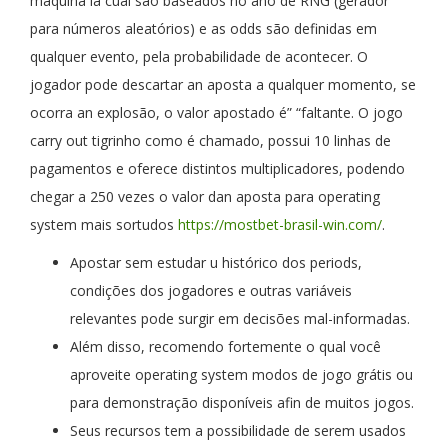
máquina la cual são baseados no ano de RNG (gerador
para números aleatórios) e as odds são definidas em
qualquer evento, pela probabilidade de acontecer. O
jogador pode descartar an aposta a qualquer momento, se
ocorra an explosão, o valor apostado é” “faltante. O jogo
carry out tigrinho como é chamado, possui 10 linhas de
pagamentos e oferece distintos multiplicadores, podendo
chegar a 250 vezes o valor dan aposta para operating
system mais sortudos
https://mostbet-brasil-win.com/
.
Apostar sem estudar u histórico dos periods,
condições dos jogadores e outras variáveis
relevantes pode surgir em decisões mal-informadas.
Além disso, recomendo fortemente o qual você
aproveite operating system modos de jogo grátis ou
para demonstração disponíveis afin de muitos jogos.
Seus recursos tem a possibilidade de serem usados