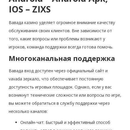
IOS – ZIXS
Вавада казино уделяет огромное внимание качеству
обслуживания своих клиентов. Вне зависимости от
того, какие вопросы или проблемы возникают у
игроков, команда поддержки всегда готова помочь.
Многоканальная поддержка
Вавада вход доступен через официальный сайт и
vavada зеркало, что обеспечивает постоянную
доступность игровых площадок. Однако, если у вас
возникнут технические сложности или вопросы по игре,
вы можете обратиться в службу поддержки через
несколько каналов:
Онлайн-чат: Быстрый и эффективный способ