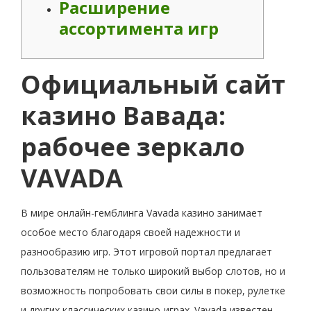
Расширение
ассортимента игр
Официальный сайт
казино Вавада:
рабочее зеркало
VAVADA
В мире онлайн-гемблинга Vavada казино занимает
особое место благодаря своей надежности и
разнообразию игр. Этот игровой портал предлагает
пользователям не только широкий выбор слотов, но и
возможность попробовать свои силы в покер, рулетке
и других классических казино-играх. Vavada известен