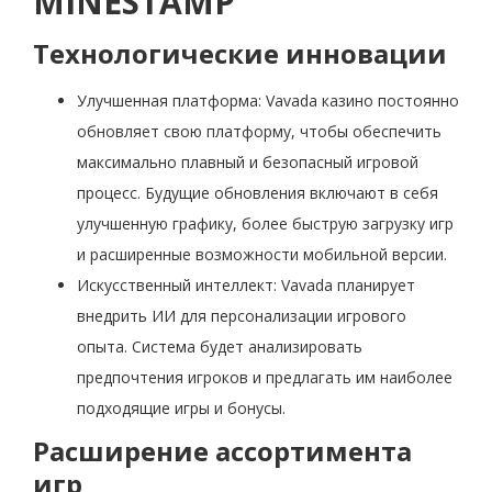
MINESTAMP
Технологические инновации
Улучшенная платформа: Vavada казино постоянно
обновляет свою платформу, чтобы обеспечить
максимально плавный и безопасный игровой
процесс. Будущие обновления включают в себя
улучшенную графику, более быструю загрузку игр
и расширенные возможности мобильной версии.
Искусственный интеллект: Vavada планирует
внедрить ИИ для персонализации игрового
опыта. Система будет анализировать
предпочтения игроков и предлагать им наиболее
подходящие игры и бонусы.
Расширение ассортимента
игр