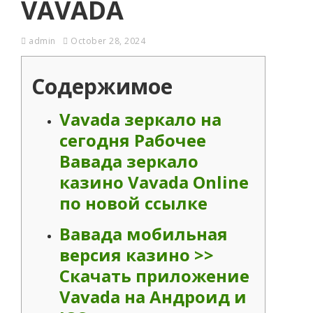
VAVADA
admin
October 28, 2024
Содержимое
Vavada зеркало на
сегодня Рабочее
Вавада зеркало
казино Vavada Online
по новой ссылке
Вавада мобильная
версия казино >>
Скачать приложение
Vavada на Андроид и