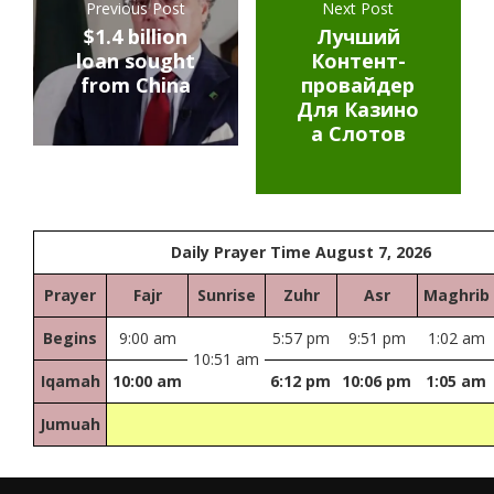
Previous Post
Next Post
$1.4 billion
Лучший
loan sought
Контент-
from China
провайдер
Для Казино
а Слотов
Daily Prayer Time August 7, 2026
Prayer
Fajr
Sunrise
Zuhr
Asr
Maghrib
Begins
9:00 am
5:57 pm
9:51 pm
1:02 am
10:51 am
Iqamah
10:00 am
6:12 pm
10:06 pm
1:05 am
Jumuah