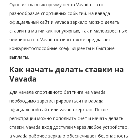
Одно из главных преимуществ Vavada – это
разнообразие спортивных событий. На вавада
официальный сайт и vavada зеркало можно делать
ставки на матчи как популярных, так и малоизвестных
чемпионатов. Vavada казино также предлагает
конкурентоспособные коэффициенты и быстрые
выплаты.
Как начать делать ставки на
Vavada
Для начала спортивного беттинга на Vavada
необходимо зарегистрироваться на вавада
официальный сайт или vavada зеркало. После
регистрации можно пополнить счет и начать делать
ставки. Vavada вход доступен через любое устройство,
а vavada рабочее зеркало обеспечивает безопасность