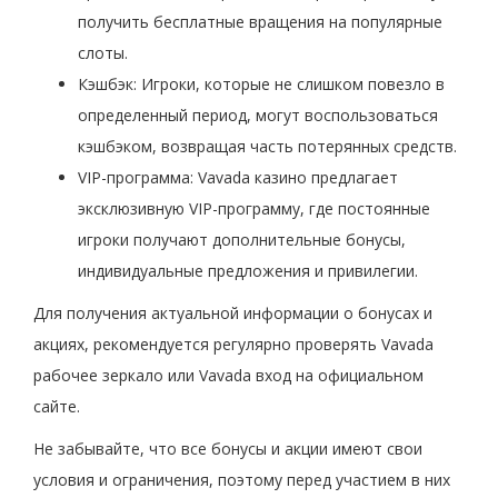
получить бесплатные вращения на популярные
слоты.
Кэшбэк: Игроки, которые не слишком повезло в
определенный период, могут воспользоваться
кэшбэком, возвращая часть потерянных средств.
VIP-программа: Vavada казино предлагает
эксклюзивную VIP-программу, где постоянные
игроки получают дополнительные бонусы,
индивидуальные предложения и привилегии.
Для получения актуальной информации о бонусах и
акциях, рекомендуется регулярно проверять Vavada
рабочее зеркало или Vavada вход на официальном
сайте.
Не забывайте, что все бонусы и акции имеют свои
условия и ограничения, поэтому перед участием в них