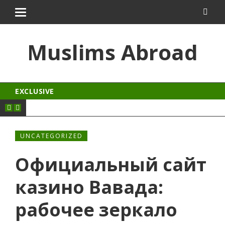
nk
hack forum
hacklink
film izle
hacklink
deneme bonusu veren siteler
Muslims Abroad
EXCLUSIVE
UNCATEGORIZED
Официальный сайт
казино Вавада:
рабочее зеркало