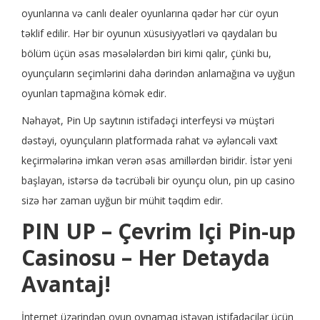
oyunlarına və canlı dealer oyunlarına qədər hər cür oyun
təklif edilir. Hər bir oyunun xüsusiyyətləri və qaydaları bu
bölüm üçün əsas məsələlərdən biri kimi qalır, çünki bu,
oyunçuların seçimlərini daha dərindən anlamağına və uyğun
oyunları tapmağına kömək edir.
Nəhayət, Pin Up saytının istifadəçi interfeysi və müştəri
dəstəyi, oyunçuların platformada rahat və əyləncəli vaxt
keçirmələrinə imkan verən əsas amillərdən biridir. İstər yeni
başlayan, istərsə də təcrübəli bir oyunçu olun, pin up casino
sizə hər zaman uyğun bir mühit təqdim edir.
PIN UP – Çevrim Içi Pin-up
Casinosu – Her Detayda
Avantaj!
İnternet üzərindən oyun oynamaq istəyən istifadəçilər üçün