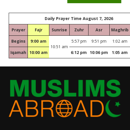
Daily Prayer Time August 7, 2026
Prayer
Fajr
Sunrise
Zuhr
Asr
Maghrib
Begins
9:00 am
5:57 pm
9:51 pm
1:02 am
10:51 am
Iqamah
10:00 am
6:12 pm
10:06 pm
1:05 am