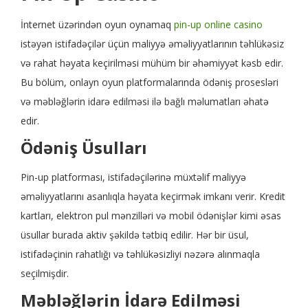
İnternet üzərindən oyun oynamaq
pin-up online casino
istəyən istifadəçilər üçün maliyyə əməliyyatlarının təhlükəsiz
və rahat həyata keçirilməsi mühüm bir əhəmiyyət kəsb edir.
Bu bölüm, onlayn oyun platformalarında ödəniş prosesləri
və məbləğlərin idarə edilməsi ilə bağlı məlumatları əhatə
edir.
Ödəniş Üsulları
Pin-up platforması, istifadəçilərinə müxtəlif maliyyə
əməliyyatlarını asanlıqla həyata keçirmək imkanı verir. Kredit
kartları, elektron pul mənzilləri və mobil ödənişlər kimi əsas
üsullar burada aktiv şəkildə tətbiq edilir. Hər bir üsul,
istifadəçinin rahatlığı və təhlükəsizliyi nəzərə alınmaqla
seçilmişdir.
Məbləğlərin İdarə Edilməsi