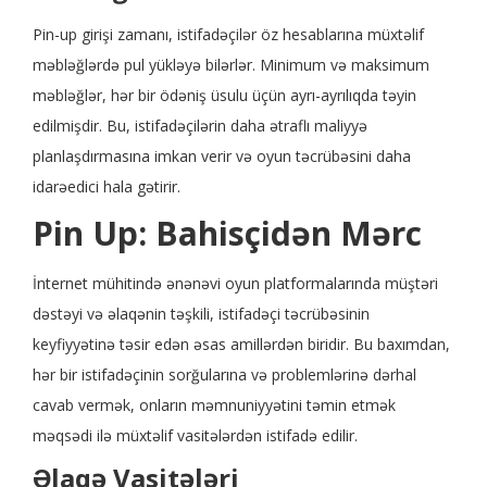
Pin-up girişi zamanı, istifadəçilər öz hesablarına müxtəlif
məbləğlərdə pul yükləyə bilərlər. Minimum və maksimum
məbləğlər, hər bir ödəniş üsulu üçün ayrı-ayrılıqda təyin
edilmişdir. Bu, istifadəçilərin daha ətraflı maliyyə
planlaşdırmasına imkan verir və oyun təcrübəsini daha
idarəedici hala gətirir.
Pin Up: Bahisçidən Mərc
İnternet mühitində ənənəvi oyun platformalarında müştəri
dəstəyi və əlaqənin təşkili, istifadəçi təcrübəsinin
keyfiyyətinə təsir edən əsas amillərdən biridir. Bu baxımdan,
hər bir istifadəçinin sorğularına və problemlərinə dərhal
cavab vermək, onların məmnuniyyətini təmin etmək
məqsədi ilə müxtəlif vasitələrdən istifadə edilir.
Əlaqə Vasitələri