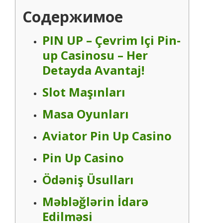
Содержимое
PIN UP – Çevrim Içi Pin-
up Casinosu – Her
Detayda Avantaj!
Slot Maşınları
Masa Oyunları
Aviator Pin Up Casino
Pin Up Casino
Ödəniş Üsulları
Məbləğlərin İdarə
Edilməsi