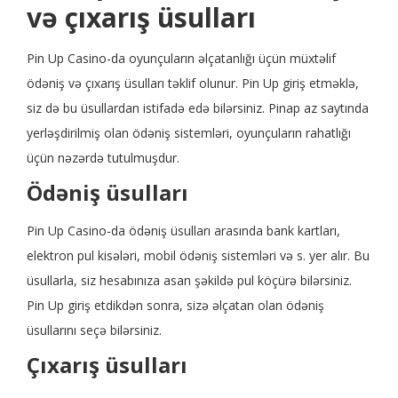
və çıxarış üsulları
Pin Up Casino-da oyunçuların əlçatanlığı üçün müxtəlif
ödəniş və çıxarış üsulları təklif olunur. Pin Up giriş etməklə,
siz də bu üsullardan istifadə edə bilərsiniz. Pinap az saytında
yerləşdirilmiş olan ödəniş sistemləri, oyunçuların rahatlığı
üçün nəzərdə tutulmuşdur.
Ödəniş üsulları
Pin Up Casino-da ödəniş üsulları arasında bank kartları,
elektron pul kisələri, mobil ödəniş sistemləri və s. yer alır. Bu
üsullarla, siz hesabınıza asan şəkildə pul köçürə bilərsiniz.
Pin Up giriş etdikdən sonra, sizə əlçatan olan ödəniş
üsullarını seçə bilərsiniz.
Çıxarış üsulları