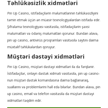
Təhlükəsizlik xidmətləri
Pin Up Casino, istifadəçilərin məlumatlarının təhlükəsizliyini
təmin etmək üçün ən müasir texnologiyalardan istifadə edir.
Şifrələmə texnologiyası vasitəsilə, istifadəçilərin şəxsi
məlumatları və ödəniş məlumatları qorunur. Bundan əlavə,
pin up casino, antivirüs proqramları vasitəsilə saytını daima
müxtəlif təhlükələrdən qoruyur.
Müştəri dəstəyi xidmətləri
Pin Up Casino, müştəri dəstəyi xidmətləri ilə də fərqlənir.
İstifadəçilər, onlayn dəstək xidməti vasitəsilə, pin up casino-
nun müştəri dəstək komandasına daima bağlanaraq,
suallarını və problemlərini həll edə bilərlər. Bundan əlavə, pin
up casino, email və telefon vasitəsilə də müştəri dəstəyi
xidmətləri təqdim edir.