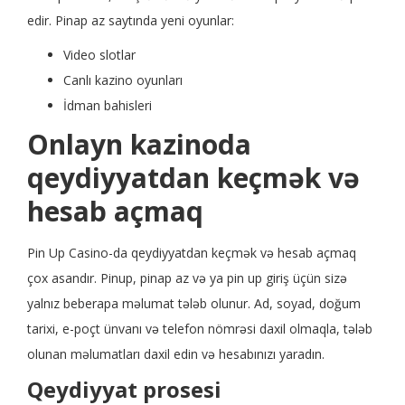
edir. Pinap az saytında yeni oyunlar:
Video slotlar
Canlı kazino oyunları
İdman bahisleri
Onlayn kazinoda
qeydiyyatdan keçmək və
hesab açmaq
Pin Up Casino-da qeydiyyatdan keçmək və hesab açmaq
çox asandır. Pinup, pinap az və ya pin up giriş üçün sizə
yalnız beberapa məlumat tələb olunur. Ad, soyad, doğum
tarixi, e-poçt ünvanı və telefon nömrəsi daxil olmaqla, tələb
olunan məlumatları daxil edin və hesabınızı yaradın.
Qeydiyyat prosesi