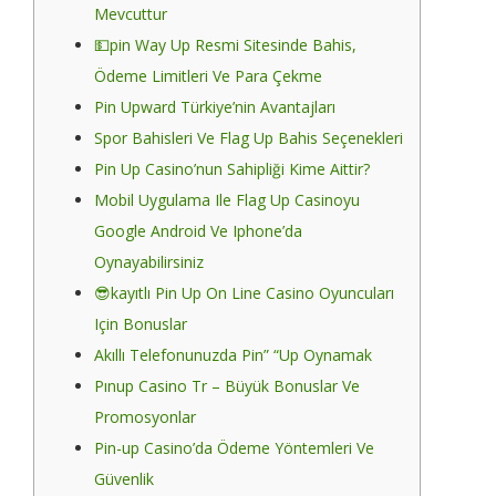
Mevcuttur
💵pin Way Up Resmi Sitesinde Bahis,
Ödeme Limitleri Ve Para Çekme
Pin Upward Türkiye’nin Avantajları
Spor Bahisleri Ve Flag Up Bahis Seçenekleri
Pin Up Casino’nun Sahipliği Kime Aittir?
Mobil Uygulama Ile Flag Up Casinoyu
Google Android Ve Iphone’da
Oynayabilirsiniz
😎kayıtlı Pin Up On Line Casino Oyuncuları
Için Bonuslar
Akıllı Telefonunuzda Pin” “Up Oynamak
Pınup Casino Tr – Büyük Bonuslar Ve
Promosyonlar
Pin-up Casino’da Ödeme Yöntemleri Ve
Güvenlik