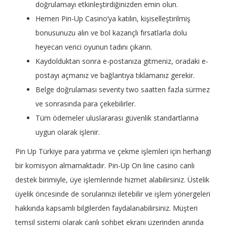
doğrulamayı etkinleştirdiğinizden emin olun.
Hemen Pin-Up Casino’ya katılın, kişiselleştirilmiş
bonusunuzu alın ve bol kazançlı fırsatlarla dolu
heyecan verici oyunun tadını çıkarın.
Kaydolduktan sonra e-postanıza gitmeniz, oradaki e-
postayı açmanız ve bağlantıya tıklamanız gerekir.
Belge doğrulaması seventy two saatten fazla sürmez
ve sonrasında para çekebilirler.
Tüm ödemeler uluslararası güvenlik standartlarına
uygun olarak işlenir.
Pin Up Türkiye para yatırma ve çekme işlemleri için herhangi
bir komisyon almamaktadır. Pin-Up On line casino canlı
destek birimiyle, üye işlemlerinde hizmet alabilirsiniz. Üstelik
üyelik öncesinde de sorularınızı iletebilir ve işlem yönergeleri
hakkında kapsamlı bilgilerden faydalanabilirsiniz. Müşteri
temsil sistemi olarak canlı sohbet ekranı üzerinden anında