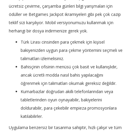
ücretsiz çevirme, çarşamba günleri bilgi yarışmaları için
ödüller ve Betgames Jackpot ikramiyeleri gibi pek çok cazip
teklif sizi karşılıyor. Mobil versiyonumuzu kullanmak için
herhangi bir dosya indirmenize gerek yok.
Türk Lirası cinsinden para çekmek için kişisel
bakiyenizden uygun para çekme yöntemini seçmeli ve
talimatları izlemelisiniz.
Bahisçinin ofisinin menüsü çok basit ve kullanışlıdır,
ancak ücretli modda nasıl bahis yapılacağını
öğrenmek için talimatları okumak gereksiz değildir.
Kumarbazlar doğrudan akıllı telefonlarından veya
tabletlerinden oyun oynayabilir, bakiyelerini
doldurabilir, para çekebilir empieza promosyonlara
katılabilirler.
Uygulama benzersiz bir tasarıma sahiptir, hızlı çalışır ve tüm