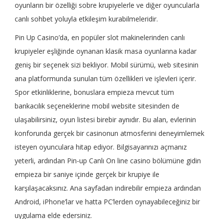
oyunların bir özelliği sobre krupiyelerle ve diğer oyuncularla
canlı sohbet yoluyla etkileşim kurabilmeleridir.
Pin Up Casino’da, en popüler slot makinelerinden canlı
krupiyeler eşliğinde oynanan klasik masa oyunlarına kadar
geniş bir seçenek sizi bekliyor. Mobil sürümü, web sitesinin
ana platformunda sunulan tüm özellikleri ve işlevleri içerir.
Spor etkinliklerine, bonuslara empieza mevcut tüm
bankacılık seçeneklerine mobil website sitesinden de
ulaşabilirsiniz, oyun listesi birebir aynıdır. Bu alan, evlerinin
konforunda gerçek bir casinonun atmosferini deneyimlemek
isteyen oyunculara hitap ediyor. Bilgisayarınızı açmanız
yeterli, ardından Pin-up Canlı On line casino bölümüne gidin
empieza bir saniye içinde gerçek bir krupiye ile
karşılaşacaksınız. Ana sayfadan indirebilir empieza ardından
Android, iPhone’lar ve hatta PC’lerden oynayabileceğiniz bir
uygulama elde edersiniz.