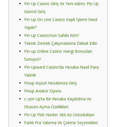
Pin Up Casino Giriş Ve Yeni Adres: Pin Up
Güncel Giriş
Pin Up On Line Casino Kayıt İşlemi Nasıl
Yapılır?
Pin Up Casino’nun Sahibi Kim?
Teknik Destek Çalışmalarına Dikkat Edin
Pin-up Online Casino Hangi Bonusları
Sunuyor?
Pin Upward Casino’da Hesaba Nasıl Para
Yatırılır
Pinup Kişisel Hesabınıza Giriş
Pinup Aviator Oyunu
👉pin Up’ta Bir Hesaba Kaydolma Ve
Oturum Açma Özellikleri
Pin Up Fish Hunter 360 Az Üstünlükləri
Farklı Pra Yatırma Ve Çekme Seçenekleri