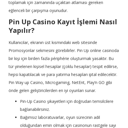
toplamak için zamanında uçaktan atlaması gereken
eğlenceli bir çarpışma oyunudur.
Pin Up Casino Kayıt İşlemi Nasıl
Yapılır?
Kullanıcılar, ekranın üst kısmındaki web sitesinde
Promosyonlar sekmesini görebilirler. Pin Up online casinoda
bir kişi için birden fazla périphérie oluşturmak yasaktır. Bu
tür yinelenen kişisel hesaplar (çoklu hesaplar) tespit edilirse,
hepsi kapatılacak ve para yatırma hesapları iptal edilecektir.
Pin Way up Casino, Microgaming, NetEnt, Play’n GO gibi
önde gelen geliştiricilerden en iyi oyunları sunar.
Pin-Up Casino şikayetleri için doğrudan temsilcilere
bağlanabilirsiniz.
Bağımsız laboratuvarlar, oyun sürecinin adil
olduğundan emin olmak için casinonun rastgele sayı