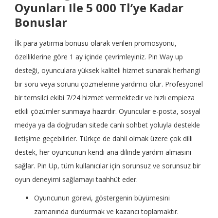
Oyunları Ile 5 000 Tl’ye Kadar
Bonuslar
İlk para yatırma bonusu olarak verilen promosyonu,
özelliklerine göre 1 ay içinde çevrimleyiniz. Pin Way up
desteği, oyunculara yüksek kaliteli hizmet sunarak herhangi
bir soru veya sorunu çözmelerine yardımcı olur. Profesyonel
bir temsilci ekibi 7/24 hizmet vermektedir ve hızlı empieza
etkili çözümler sunmaya hazırdır. Oyuncular e-posta, sosyal
medya ya da doğrudan sitede canlı sohbet yoluyla destekle
iletişime geçebilirler. Türkçe de dahil olmak üzere çok dilli
destek, her oyuncunun kendi ana dilinde yardım almasını
sağlar. Pin Up, tüm kullanıcılar için sorunsuz ve sorunsuz bir
oyun deneyimi sağlamayı taahhüt eder.
Oyuncunun görevi, göstergenin büyümesini
zamanında durdurmak ve kazancı toplamaktır.