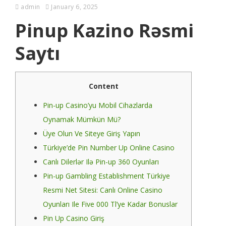
admin
January 6, 2025
Pinup Kazino Rəsmi
Saytı
Content
Pin-up Casino’yu Mobil Cihazlarda
Oynamak Mümkün Mü?
Üye Olun Ve Siteye Giriş Yapın
Türkiye’de Pin Number Up Online Casino
Canlı Dilerlər Ilə Pin-up 360 Oyunları
Pin-up Gambling Establishment Türkiye
Resmi Net Sitesi: Canlı Online Casino
Oyunları Ile Five 000 Tl’ye Kadar Bonuslar
Pin Up Casino Giriş