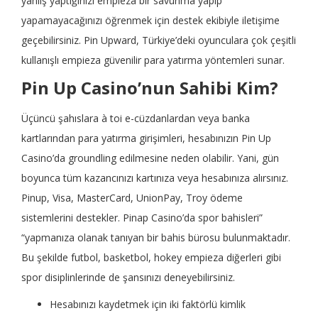
yanlış yaptığınızı empieza bir savunma yapıp
yapamayacağınızı öğrenmek için destek ekibiyle iletişime
geçebilirsiniz. Pin Upward, Türkiye’deki oyunculara çok çeşitli
kullanışlı empieza güvenilir para yatırma yöntemleri sunar.
Pin Up Casino’nun Sahibi Kim?
Üçüncü şahıslara à toi e-cüzdanlardan veya banka
kartlarından para yatırma girişimleri, hesabınızın Pin Up
Casino’da groundling edilmesine neden olabilir. Yani, gün
boyunca tüm kazancınızı kartınıza veya hesabınıza alırsınız.
Pinup, Visa, MasterCard, UnionPay, Troy ödeme
sistemlerini destekler. Pinap Casino’da spor bahisleri”
“yapmanıza olanak tanıyan bir bahis bürosu bulunmaktadır.
Bu şekilde futbol, basketbol, hokey empieza diğerleri gibi
spor disiplinlerinde de şansınızı deneyebilirsiniz.
Hesabınızı kaydetmek için iki faktörlü kimlik