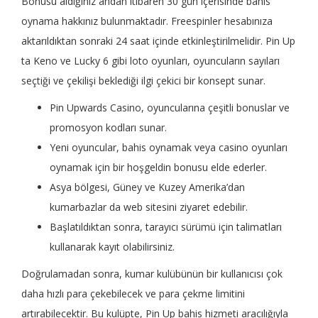
Bonusu aldığınız andan itibaren 30 gün içerisinde bahis
oynama hakkınız bulunmaktadır. Freespinler hesabınıza
aktarıldıktan sonraki 24 saat içinde etkinleştirilmelidir. Pin Up
ta Keno ve Lucky 6 gibi loto oyunları, oyuncuların sayıları
seçtiği ve çekilişi beklediği ilgi çekici bir konsept sunar.
Pin Upwards Casino, oyuncularına çeşitli bonuslar ve
promosyon kodları sunar.
Yeni oyuncular, bahis oynamak veya casino oyunları
oynamak için bir hoşgeldin bonusu elde ederler.
Asya bölgesi, Güney ve Kuzey Amerika’dan
kumarbazlar da web sitesini ziyaret edebilir.
Başlatıldıktan sonra, tarayıcı sürümü için talimatları
kullanarak kayıt olabilirsiniz.
Doğrulamadan sonra, kumar kulübünün bir kullanıcısı çok
daha hızlı para çekebilecek ve para çekme limitini
artırabilecektir. Bu kulüpte, Pin Up bahis hizmeti aracılığıyla