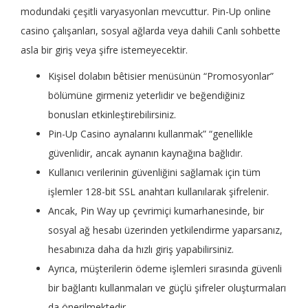
modundaki çeşitli varyasyonları mevcuttur. Pin-Up online
casino çalışanları, sosyal ağlarda veya dahili Canlı sohbette
asla bir giriş veya şifre istemeyecektir.
Kişisel dolabın bêtisier menüsünün “Promosyonlar”
bölümüne girmeniz yeterlidir ve beğendiğiniz
bonusları etkinleştirebilirsiniz.
Pin-Up Casino aynalarını kullanmak” “genellikle
güvenlidir, ancak aynanın kaynağına bağlıdır.
Kullanıcı verilerinin güvenliğini sağlamak için tüm
işlemler 128-bit SSL anahtarı kullanılarak şifrelenir.
Ancak, Pin Way up çevrimiçi kumarhanesinde, bir
sosyal ağ hesabı üzerinden yetkilendirme yaparsanız,
hesabınıza daha da hızlı giriş yapabilirsiniz.
Ayrıca, müşterilerin ödeme işlemleri sırasında güvenli
bir bağlantı kullanmaları ve güçlü şifreler oluşturmaları
da önerilmektedir.