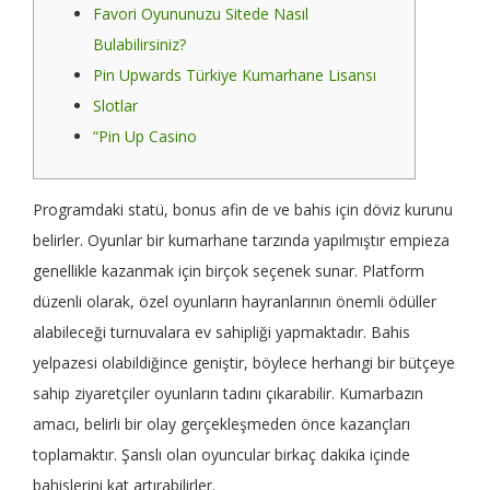
Favori Oyununuzu Sitede Nasıl
Bulabilirsiniz?
Pin Upwards Türkiye Kumarhane Lisansı
Slotlar
“Pin Up Casino
Programdaki statü, bonus afin de ve bahis için döviz kurunu
belirler. Oyunlar bir kumarhane tarzında yapılmıştır empieza
genellikle kazanmak için birçok seçenek sunar. Platform
düzenli olarak, özel oyunların hayranlarının önemli ödüller
alabileceği turnuvalara ev sahipliği yapmaktadır. Bahis
yelpazesi olabildiğince geniştir, böylece herhangi bir bütçeye
sahip ziyaretçiler oyunların tadını çıkarabilir. Kumarbazın
amacı, belirli bir olay gerçekleşmeden önce kazançları
toplamaktır. Şanslı olan oyuncular birkaç dakika içinde
bahislerini kat artırabilirler.