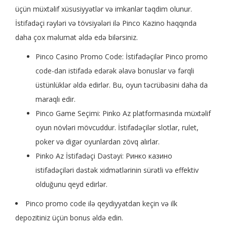
üçün müxtəlif xüsusiyyətlər və imkanlar təqdim olunur.
İstifadəçi rəyləri və tövsiyələri ilə Pinco Kazino haqqında
daha çox məlumat əldə edə bilərsiniz.
Pinco Casino Promo Code: İstifadəçilər Pinco promo
code-dan istifadə edərək əlavə bonuslar və fərqli
üstünlüklər əldə edirlər. Bu, oyun təcrübəsini daha da
maraqlı edir.
Pinco Game Seçimi: Pinko Az platformasında müxtəlif
oyun növləri mövcuddur. İstifadəçilər slotlar, rulet,
poker və digər oyunlardan zövq alırlar.
Pinko Az İstifadəçi Dəstəyi: Pинко казино
istifadəçiləri dəstək xidmətlərinin sürətli və effektiv
olduğunu qeyd edirlər.
Pinco promo code ilə qeydiyyatdan keçin və ilk
depozitiniz üçün bonus əldə edin.