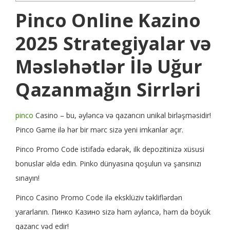
Pinco Online Kazino
2025 Strategiyalar və
Məsləhətlər İlə Uğur
Qazanmağın Sirrləri
pinco
Casino – bu, əyləncə və qazancın unikal birləşməsidir!
Pinco Game ilə hər bir mərc sizə yeni imkanlar açır.
Pinco Promo Code istifadə edərək, ilk depozitinizə xüsusi
bonuslar əldə edin. Pinko dünyasına qoşulun və şansınızı
sınayın!
Pinco Casino Promo Code ilə eksklüziv təkliflərdən
yararlanın. Пинко Казино sizə həm əyləncə, həm də böyük
qazanc vəd edir!