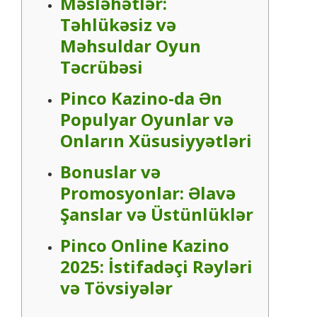
Məsləhətlər:
Təhlükəsiz və
Məhsuldar Oyun
Təcrübəsi
Pinco Kazino-da Ən
Populyar Oyunlar və
Onların Xüsusiyyətləri
Bonuslar və
Promosyonlar: Əlavə
Şanslar və Üstünlüklər
Pinco Online Kazino
2025: İstifadəçi Rəyləri
və Tövsiyələr