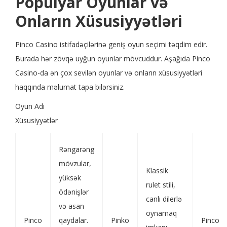
Populyar Oyunlar və
Onların Xüsusiyyətləri
Pinco Casino istifadəçilərinə geniş oyun seçimi təqdim edir.
Burada hər zövqə uyğun oyunlar mövcuddur. Aşağıda Pinco
Casino-da ən çox sevilən oyunlar və onların xüsusiyyətləri
haqqında məlumat tapa bilərsiniz.
Oyun Adı
Xüsusiyyətlər
Rəngarəng
mövzular,
Klassik
yüksək
rulet stili,
ödənişlər
canlı dilerlə
və asan
oynamaq
Pinco
qaydalar.
Pinko
Pinco