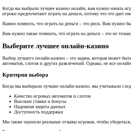
Когда вы выбрали лучшее казино онлайн, вам нужно начать игр
игроки предпочитают играть на деньги, потому что это дает и
Важно помнить, что играть на деньги – это риск. Вам нужно быт
Вам нужно также помнить, что играть на деньги – это не толь
Выберите лучшее онлайн-казино
Выбор лучшего онлайн-казино – это задача, которая может бы
автоматов, слотов и других развлечений. Однако, не все онлай
Критерии выбора
Когда мы выбирали лучшие онлайн-казино, мы учитывали сле
Качество игровых автоматов и слотов
Высокие ставки и бонусы
Надежная защита данных
Доступность поддержки
Мы также оценили реальные отзывы игроков, чтобы убедиться