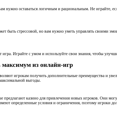
вам нужно оставаться логичным и рациональным. Не играйте, если
ет быть стрессовой, но вам нужно уметь управлять своими эмоц
ает игра. Играйте с умом и используйте свои знания, чтобы улуч
ь максимум из онлайн-игр
озволяют игрокам получить дополнительные преимущества и уве
 максимальной выгоды.
е предлагают казино для привлечения новых игроков. Они могу
имеют определенные условия и ограничения, поэтому игроки дол