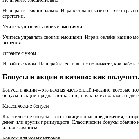
Не играйте эмоционально. Игра в онлайн-казино – это игра, и 
стратегии.
Учитесь управлять своими эмоциями
Учитесь управлять своими эмоциями. Игра в онлайн-казино мож
решения.
Играйте с умом
Играйте с умом. Не играйте, если вы не понимаете, как работ
Бонусы и акции в казино: как получит
Бонусы и акции – это важная часть онлайн-казино, которые п
бонусы и акции предлагают казино, и как их использовать для
Классические бонусы
Классические бонусы – это традиционные предложения, которы
денег или других преимуществ. Классические бонусы обычно 
использованием.
Бонусы для новых игроков