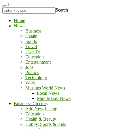
l
kingroyal
jojobet
ankara escort
norabahis
Search
Home
News
Business
Health
Sports
Travel
Live Tv
Education
Entertainment
Jobs
Politics
Technology
World
Muslims World News
Local News
Middle East News
Business Directory
Add New Listing
Education
Health & Beauty
Hobby, Sports & Kids