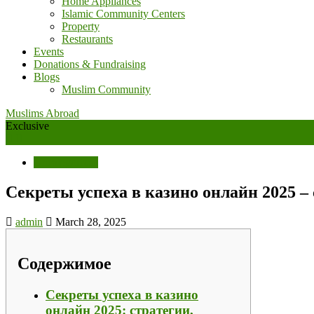
Home Appliances
Islamic Community Centers
Property
Restaurants
Events
Donations & Fundraising
Blogs
Muslim Community
Muslims Abroad
Exclusive
Uncategorized
Секреты успеха в казино онлайн 2025 – 
admin
March 28, 2025
Содержимое
Секреты успеха в казино
онлайн 2025: стратегии,