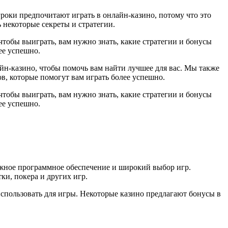
роки предпочитают играть в онлайн-казино, потому что это
 некоторые секреты и стратегии.
 чтобы выиграть, вам нужно знать, какие стратегии и бонусы
ее успешно.
йн-казино, чтобы помочь вам найти лучшее для вас. Мы также
ов, которые помогут вам играть более успешно.
 чтобы выиграть, вам нужно знать, какие стратегии и бонусы
ее успешно.
ежное программное обеспечение и широкий выбор игр.
ки, покера и других игр.
использовать для игры. Некоторые казино предлагают бонусы в