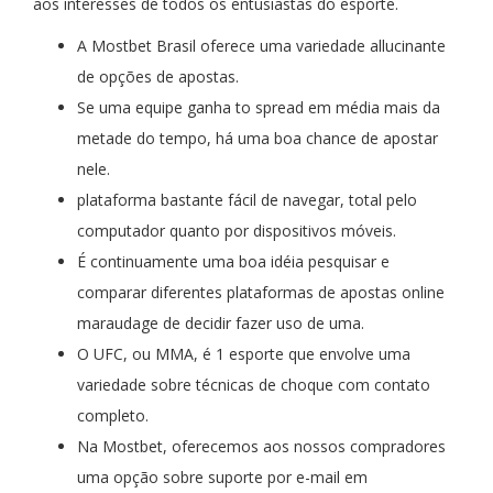
aos interesses de todos os entusiastas do esporte.
A Mostbet Brasil oferece uma variedade allucinante
de opções de apostas.
Se uma equipe ganha to spread em média mais da
metade do tempo, há uma boa chance de apostar
nele.
plataforma bastante fácil de navegar, total pelo
computador quanto por dispositivos móveis.
É continuamente uma boa idéia pesquisar e
comparar diferentes plataformas de apostas online
maraudage de decidir fazer uso de uma.
O UFC, ou MMA, é 1 esporte que envolve uma
variedade sobre técnicas de choque com contato
completo.
Na Mostbet, oferecemos aos nossos compradores
uma opção sobre suporte por e-mail em