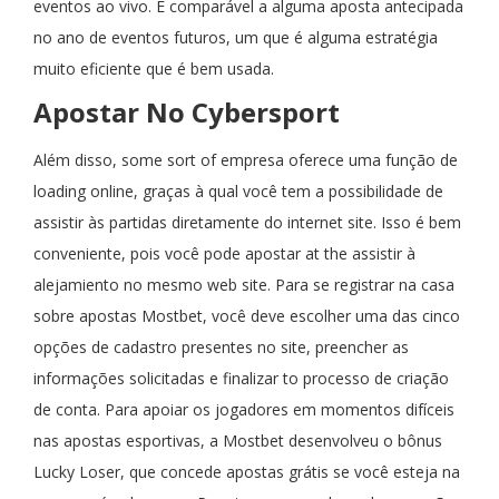
eventos ao vivo. É comparável a alguma aposta antecipada
no ano de eventos futuros, um que é alguma estratégia
muito eficiente que é bem usada.
Apostar No Cybersport
Além disso, some sort of empresa oferece uma função de
loading online, graças à qual você tem a possibilidade de
assistir às partidas diretamente do internet site. Isso é bem
conveniente, pois você pode apostar at the assistir à
alejamiento no mesmo web site. Para se registrar na casa
sobre apostas Mostbet, você deve escolher uma das cinco
opções de cadastro presentes no site, preencher as
informações solicitadas e finalizar to processo de criação
de conta. Para apoiar os jogadores em momentos difíceis
nas apostas esportivas, a Mostbet desenvolveu o bônus
Lucky Loser, que concede apostas grátis se você esteja na