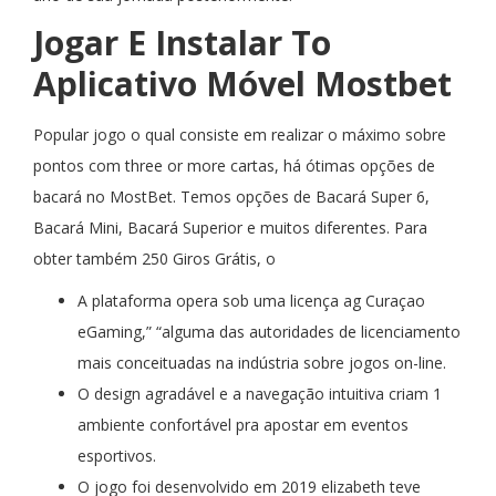
Jogar E Instalar To
Aplicativo Móvel Mostbet
Popular jogo o qual consiste em realizar o máximo sobre
pontos com three or more cartas, há ótimas opções de
bacará no MostBet. Temos opções de Bacará Super 6,
Bacará Mini, Bacará Superior e muitos diferentes. Para
obter também 250 Giros Grátis, o
A plataforma opera sob uma licença ag Curaçao
eGaming,” “alguma das autoridades de licenciamento
mais conceituadas na indústria sobre jogos on-line.
O design agradável e a navegação intuitiva criam 1
ambiente confortável pra apostar em eventos
esportivos.
O jogo foi desenvolvido em 2019 elizabeth teve