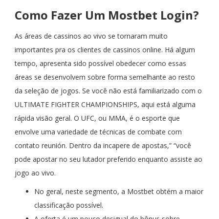
Como Fazer Um Mostbet Login?
As áreas de cassinos ao vivo se tornaram muito
importantes pra os clientes de cassinos online. Há algum
tempo, apresenta sido possível obedecer como essas
áreas se desenvolvem sobre forma semelhante ao resto
da seleção de jogos. Se você não está familiarizado com o
ULTIMATE FIGHTER CHAMPIONSHIPS, aqui está alguma
rápida visão geral. O UFC, ou MMA, é o esporte que
envolve uma variedade de técnicas de combate com
contato reunión. Dentro da incapere de apostas,” “você
pode apostar no seu lutador preferido enquanto assiste ao
jogo ao vivo.
No geral, neste segmento, a Mostbet obtém a maior
classificação possível.
A oferta é um pouco desigual do bônus sobre