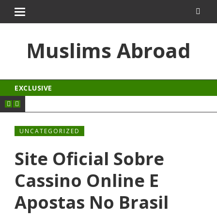
ojobet
antalya escort
Muslims Abroad
EXCLUSIVE
UNCATEGORIZED
Site Oficial Sobre
Cassino Online E
Apostas No Brasil