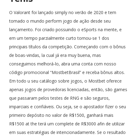
O Valorant foi lançado simply no verão de 2020 e tem
tomado o mundo perform jogo de ação desde seu
lançamento. Foi criado possuindo o eSports na mente, e
em um tempo parzialmente curto tornou-se 1 dos
principais títulos da competição. Começando com o bônus
de boas-vindas, la cual já era muy buena, mas
conseguimos melhorá-lo, abra uma conta com nosso
código promocional “MostbetBrasil” e receba bônus altos.
Em todo u seu catálogo sobre jogos, o Mostbet oferece
apenas jogos de provedoras licenciadas, então, são games
que passaram pelos testes de RNG e são seguros,
imparciais e confiáveis. Ou seja, se o apostador fizer o seu
primeiro depósito no valor de R$1500, ganhará mais
R$1500 at the terá um complete de R$3000 afin de utilizar
em suas estratégias de intencionadamente. Se o resultado