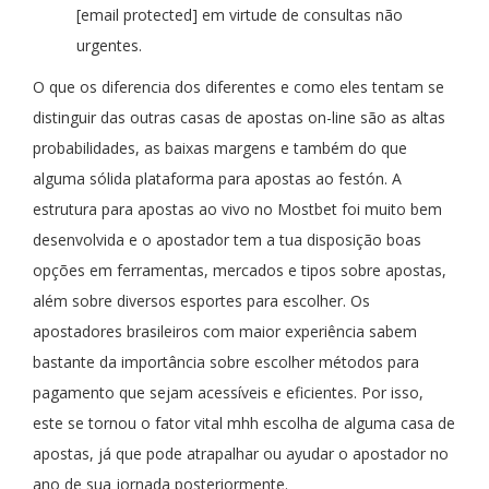
[email protected] em virtude de consultas não
urgentes.
O que os diferencia dos diferentes e como eles tentam se
distinguir das outras casas de apostas on-line são as altas
probabilidades, as baixas margens e também do que
alguma sólida plataforma para apostas ao festón. A
estrutura para apostas ao vivo no Mostbet foi muito bem
desenvolvida e o apostador tem a tua disposição boas
opções em ferramentas, mercados e tipos sobre apostas,
além sobre diversos esportes para escolher. Os
apostadores brasileiros com maior experiência sabem
bastante da importância sobre escolher métodos para
pagamento que sejam acessíveis e eficientes. Por isso,
este se tornou o fator vital mhh escolha de alguma casa de
apostas, já que pode atrapalhar ou ayudar o apostador no
ano de sua jornada posteriormente.