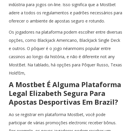
indústria para jogos on-line. Isso significa que a Mostbet
adere a todos os regulamentos e padrões necessários para
oferecer o ambiente de apostas seguro e rotundo.
Os jogadores na plataforma podem escolher entre diversas
opções, como Blackjack Americano, BlackJack Single Deck
e outros. O pôquer é o jogo néanmoins popular entre
cassinos ao longo da história, e não é diferente not any
MostBet. Na tablado, há opções para Pôquer Russo, Texas
Hold’Em,
A Mostbet É Alguma Plataforma
Legal Elizabeth Segura Para
Apostas Desportivas Em Brazil?
Ao se registrar em plataforma Mostbet, você pode
participar de várias promoções electronic receber bônus.
Por exemplo, os novos jogadores podem receber um