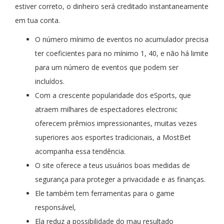
estiver correto, o dinheiro será creditado instantaneamente
em tua conta.
O número mínimo de eventos no acumulador precisa
ter coeficientes para no mínimo 1, 40, e não há limite
para um número de eventos que podem ser
incluídos.
Com a crescente popularidade dos eSports, que
atraem milhares de espectadores electronic
oferecem prêmios impressionantes, muitas vezes
superiores aos esportes tradicionais, a MostBet
acompanha essa tendência.
O site oferece a teus usuários boas medidas de
segurança para proteger a privacidade e as finanças.
Ele também tem ferramentas para o game
responsável,
Ela reduz a possibilidade do mau resultado