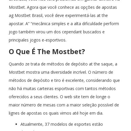
Mostbet. Agora que você conhece as opções de apostas
ag Mostbet Brasil, você deve experimentá-las at the
apostar. A” “mecânica simples e a alta dificuldade perform
jogo também virou um dos cependant buscados e
principales jogos e-esportivos.
O Que É The Mostbet?
Quando ze trata de métodos de depósito at the saque, a
Mostbet mostra uma diversidade incrível. O número de
métodos de depósito e tiro é excelente, considerando que
não há muitas carteiras esportivas com tantos métodos
oferecidos a seus clientes. O web site tem de longe o
maior número de mesas com a maior seleção possível de
lignes de apostas os quais vimos até hoje em dia.
Atualmente, 37 modelos de esportes estão