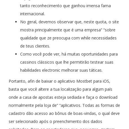
tanto reconhecimento que ganhou imensa fama
internacional.
No geral, devemos observar que, neste quota, o site
mostra principalmente que é uma empresa” “sobre
qualidade que ze preocupa com while necessidades
de teus clientes.
Como você pode ver, há muitas oportunidades para
cassinos clássicos que lhe permitirão testear suas
habilidades electronic melhorar suas táticas.
Portanto, afin de baixar o aplicativo Mostbet para iOS,
basta que você altere a tua localização para algum país
onde a casa de apostas esteja sediada e faça o download
normalmente pela loja de” “aplicativos. Todas as formas de
cadastro dão acesso ao bônus de boas-vindas, o qual deve
ser selecionado após o preenchimento dos dados