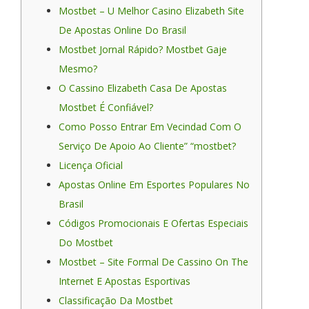
Mostbet – U Melhor Casino Elizabeth Site
De Apostas Online Do Brasil
Mostbet Jornal Rápido? Mostbet Gaje
Mesmo?
O Cassino Elizabeth Casa De Apostas
Mostbet É Confiável?
Como Posso Entrar Em Vecindad Com O
Serviço De Apoio Ao Cliente” “mostbet?
Licença Oficial
Apostas Online Em Esportes Populares No
Brasil
Códigos Promocionais E Ofertas Especiais
Do Mostbet
Mostbet – Site Formal De Cassino On The
Internet E Apostas Esportivas
Classificação Da Mostbet