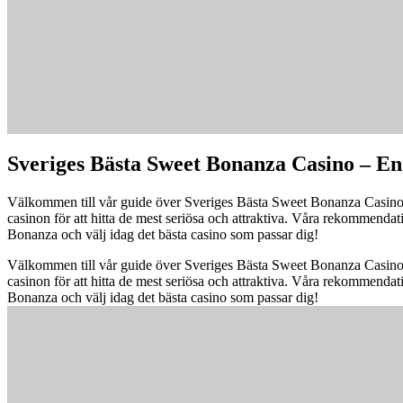
Sveriges Bästa Sweet Bonanza Casino – En 
Välkommen till vår guide över Sveriges Bästa Sweet Bonanza Casino! H
casinon för att hitta de mest seriösa och attraktiva. Våra rekommenda
Bonanza och välj idag det bästa casino som passar dig!
Välkommen till vår guide över Sveriges Bästa Sweet Bonanza Casino! H
casinon för att hitta de mest seriösa och attraktiva. Våra rekommenda
Bonanza och välj idag det bästa casino som passar dig!