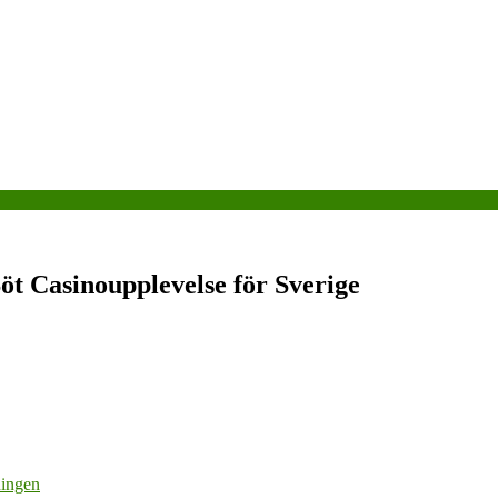
öt Casinoupplevelse för Sverige
ningen