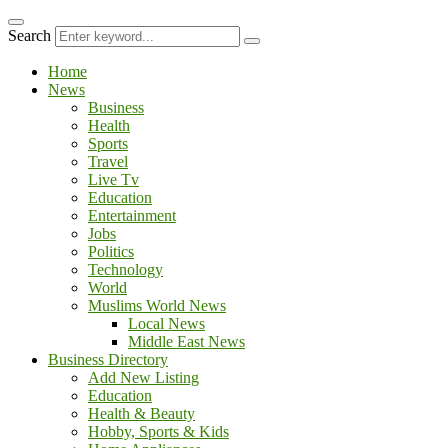
izle
hacklink
deneme bonusu veren siteler
stake
cratosroyalbet
dizipal
kin
Search
Home
News
Business
Health
Sports
Travel
Live Tv
Education
Entertainment
Jobs
Politics
Technology
World
Muslims World News
Local News
Middle East News
Business Directory
Add New Listing
Education
Health & Beauty
Hobby, Sports & Kids