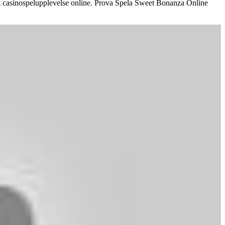
öt casinospelupplevelse online. Prova Spela Sweet Bonanza Online