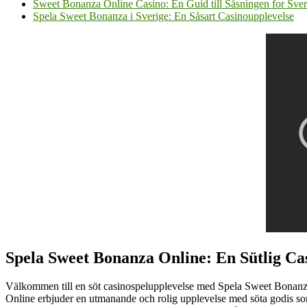
Sweet Bonanza Online Casino: En Guid till Såsningen for Sver
Spela Sweet Bonanza i Sverige: En Såsart Casinoupplevelse
Spela Sweet Bonanza Online: En Sütlig Ca
Välkommen till en söt casinospelupplevelse med Spela Sweet Bonanza O
Online erbjuder en utmanande och rolig upplevelse med söta godis som 