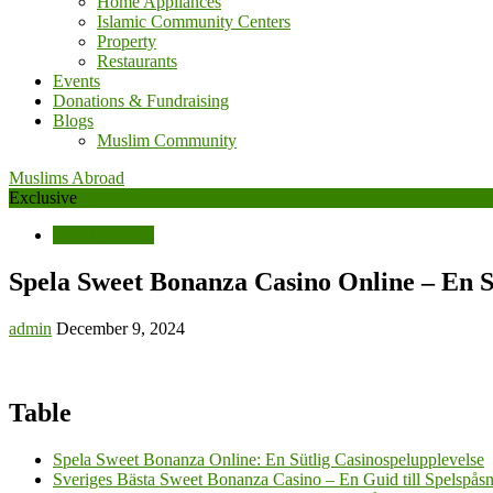
Home Appliances
Islamic Community Centers
Property
Restaurants
Events
Donations & Fundraising
Blogs
Muslim Community
Muslims Abroad
Exclusive
Uncategorized
Spela Sweet Bonanza Casino Online – En S
admin
December 9, 2024
Table
Spela Sweet Bonanza Online: En Sütlig Casinospelupplevelse
Sveriges Bästa Sweet Bonanza Casino – En Guid till Spelspås