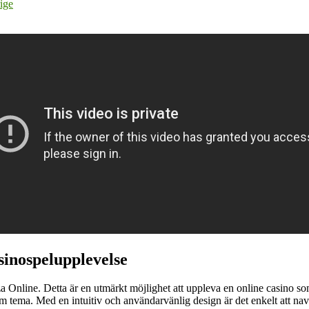
ige
sinospelupplevelse
nline. Detta är en utmärkt möjlighet att uppleva en online casino som
tema. Med en intuitiv och användarvänlig design är det enkelt att navig