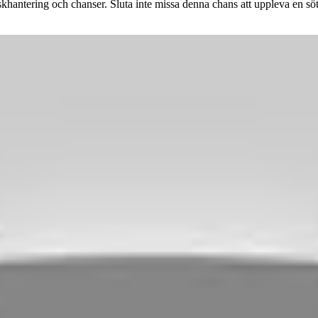
skhantering och chanser. Sluta inte missa denna chans att uppleva en s