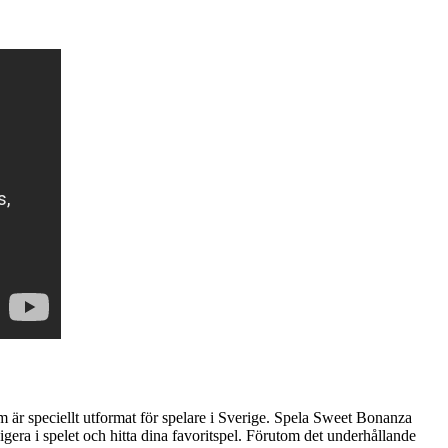
 är speciellt utformat för spelare i Sverige. Spela Sweet Bonanza
era i spelet och hitta dina favoritspel. Förutom det underhållande