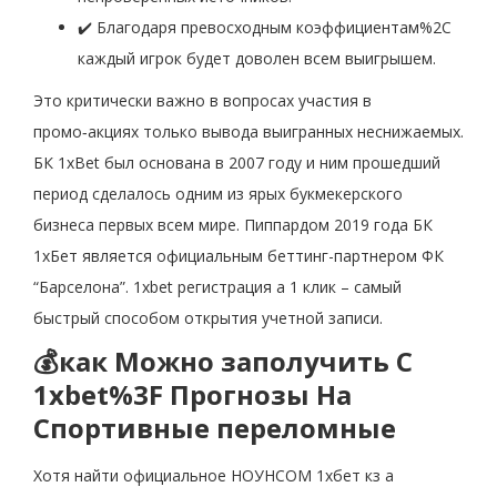
✔️ Благодаря превосходным коэффициентам%2C
каждый игрок будет доволен всем выигрышем.
Это критически важно в вопросах участия в
промо‑акциях только вывода выигранных неснижаемых.
БК 1xBet был основана в 2007 году и ним прошедший
период сделалось одним из ярых букмекерского
бизнеса первых всем мире. Пиппардом 2019 года БК
1хБет является официальным беттинг-партнером ФК
“Барселона”. 1xbet регистрация а 1 клик – самый
быстрый способом открытия учетной записи.
💰как Можно заполучить С
1xbet%3F Прогнозы На
Спортивные переломные
Хотя найти официальное НОУНСОМ 1хбет кз а