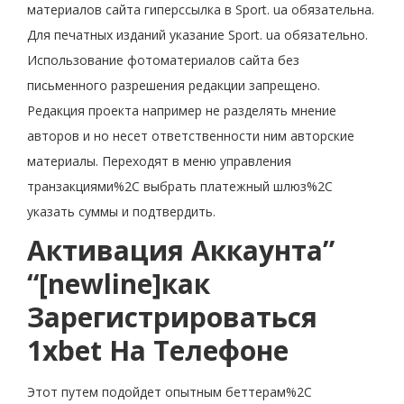
материалов сайта гиперссылка в Sport. ua обязательна.
Для печатных изданий указание Sport. ua обязательно.
Использование фотоматериалов сайта без
письменного разрешения редакции запрещено.
Редакция проекта например не разделять мнение
авторов и но несет ответственности ним авторские
материалы. Переходят в меню управления
транзакциями%2C выбрать платежный шлюз%2C
указать суммы и подтвердить.
Активация Аккаунта”
“[newline]как
Зарегистрироваться
1xbet На Телефоне
Этот путем подойдет опытным беттерам%2C