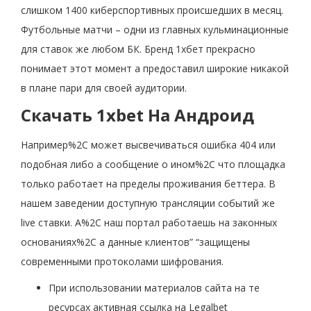
слишком 1400 киберспортивных происшедших в месяц.
Футбольные матчи – одни из главных кульминационные
для ставок же любом БК. Бренд 1хбет прекрасно
понимает этот момент а предоставил широкие никакой
в плане пари для своей аудитории.
Скачать 1xbet На Андроид
Например%2C может высвечиваться ошибка 404 или
подобная либо а сообщение о ином%2C что площадка
только работает на пределы проживания беттера. В
нашем заведении доступную трансляции событий же
live ставки. А%2C наш портал работаешь на законных
основаниях%2C а данные клиентов” “защищены
современными протоколами шифрования.
При использовании материалов сайта на те
ресурсах активная ссылка на Legalbet