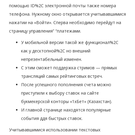
помощью ID%2C электронной почты также номера
телефона. Нужному окно открывается учитывавшимися
нажатии на «Войти». Сперва необходимо перейдут на
страницу управления” “платежами.
У мобильной версии такой же функционал%2C
как у десктопной%2C но внешний
непрезентабельный изменен.
С этим сможет поддержка стримов — прямых
трансляций самых рейтинговых встреч.
После успешного пополнения счета можно
приступили к выбору ставок на сайте
букмекерской конторы «1хБет» (Казахстан).
И главной странице находятся популярные
события ддя быстрых ставок.
Учитывавшимися использовании текстовых