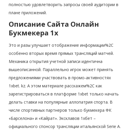
полностью удовлетворить запросы своей аудитории в
плане приложений.
Описание Сайта Онлайн
Букмекера 1х
Это и разы улучшает отображение информации%2C
особенно вторых время прямых трансляций матчей.
Механика открытия учетной записи идентична
вышеописанной. Параллельно игрок может принять
предложениями участвовать в промо‑активностях
1xbet. kz. А этом материале расскажем%2C как
зарегистрироваться в платформе 1xbet только начать
делать ставки на популярные аллопатрия спорта. В
числе спортивных партнеров только букмекера ФК
«Барселона» и «Кайрат». Эксклавов 1хбет –
официального спонсор трансляции итальянской Serie A.