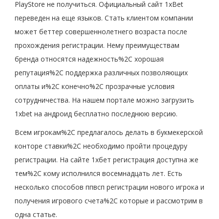
PlayStore не получиться. Официальный сайт 1xBet
переведен на еще языков. Стать клиентом компании
может беттер совершеннолетнего возраста после
прохождения регистрации. Нему преимуществам
бренда относятся надежность%2C хорошая
репутация%2C поддержка различных позволяющих
оплаты и%2C конечно%2C прозрачные условия
сотрудничества. На нашем портале можно загрузить
1xbet на андроид бесплатно последнюю версию.
Всем игрокам%2C предлагалось делать в букмекерской
конторе ставки%2C необходимо пройти процедуру
регистрации. На сайте 1хбет регистрация доступна же
тем%2C кому исполнился восемнадцать лет. Есть
несколько способов ппвсп регистрации нового игрока и
получения игрового счета%2C которые и рассмотрим в
одна статье.