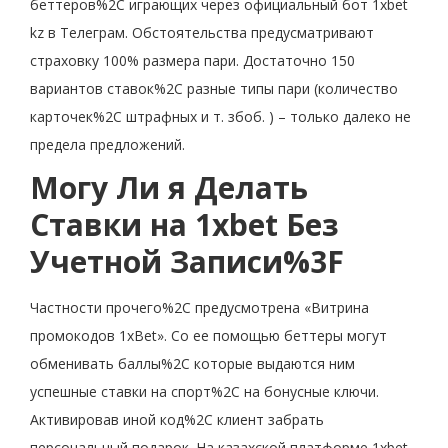
беттеров%2C играющих через официальный бот 1xbet
kz в Телеграм. Обстоятельства предусматривают
страховку 100% размера пари. Достаточно 150
вариантов ставок%2C разные типы пари (количество
карточек%2C штрафных и т. збоб. ) – только далеко не
предела предложений.
Могу Ли я Делать
Ставки на 1xbet Без
Учетной Записи%3F
Частности прочего%2C предусмотрена «Витрина
промокодов 1xBet». Со ее помощью беттеры могут
обменивать баллы%2C которые выдаются ним
успешные ставки на спорт%2C на бонусные ключи.
Активировав иной код%2C клиент забрать
персональный подарок. На казахской платформе 1xbet