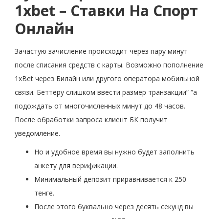
1xbet – Ставки На Спорт
Онлайн
Зачастую зачисление происходит через пару минут
после списания средств с карты. Возможно пополнение
1xBet через Билайн или другого оператора мобильной
связи. Беттеру слишком ввести размер транзакции” “а
подождать от многочисленных минут до 48 часов.
После обработки запроса клиент БК получит
уведомление.
Но и удобное время вы нужно будет заполнить
анкету для верификации.
Минимальный депозит приравнивается к 250
тенге.
После этого буквально через десять секунд вы