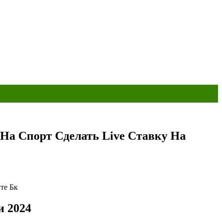
На Спорт Сделать Live Ставку На
те Бк
и 2024