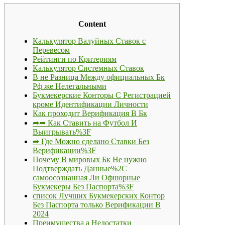
Content
Калькулятор Валуйных Ставок с
Перевесом
Рейтинги по Критериям
Калькулятор Системных Ставок
В не Разница Между официальных Бк
Рф же Нелегальными
Букмекерские Конторы С Регистрацией
кроме Идентификации Личности
Как проходит Верификация В Бк
➦➦ Как Ставить на Футбол И
Выигрывать%3F
➦ Где Можно сделано Ставки Без
Верификации%3F
Почему В мировых Бк Не нужно
Подтверждать Данные%2C
самоосознанная Ли Офшорные
Букмекеры Без Паспорта%3F
список Лучших Букмекерских Контор
Без Паспорта только Верификации В
2024
Преимущества а Недостатки