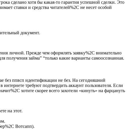
ока сделано хотя бы какая-то гарантия успешной сделки. Это
мает ставки и средства читателей%2C не несет особой
ительный документ.
дения личной. Прежде чем оформлять заявку%2C внимательно
ля получения займа” “только какие варианты самоосознанная.
ае без ппвсп идентификации не без. На сегодняшний
 интернете требуют подтвердить аккаунт пользователя. Если
ачит%2C хотите скорее всего захотели «кинуть» на фарцануть
те на этот.
ом.
бер%2C Вотсапп).