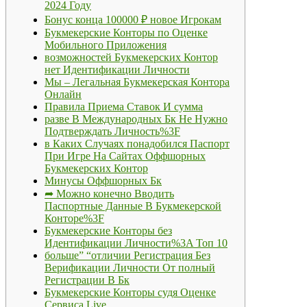
2024 Году
Бонус конца 100000 ₽ новое Игрокам
Букмекерские Конторы по Оценке
Мобильного Приложения
возможностей Букмекерских Контор
нет Идентификации Личности
Мы – Легальная Букмекерская Контора
Онлайн
Правила Приема Ставок И сумма
разве В Международных Бк Не Нужно
Подтверждать Личность%3F
в Каких Случаях понадобился Паспорт
При Игре На Сайтах Оффшорных
Букмекерских Контор
Минусы Оффшорных Бк
➦ Можно конечно Вводить
Паспортные Данные В Букмекерской
Конторе%3F
Букмекерские Конторы без
Идентификации Личности%3A Топ 10
больше” “отличии Регистрация Без
Верификации Личности От полный
Регистрации В Бк
Букмекерские Конторы судя Оценке
Сервиса Live