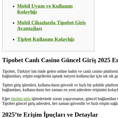
Mobil Uyum ve Kullanım
Kolaylığı
Mobil Cihazlarda Tipobet Giriş
Avantajları
Tipbet Kullanım Kolaylığı
Tipobet Canlı Casino Güncel Giriş 2025 En
Tipobet, Türkiye’nin önde gelen online bahis ve canlı casino platformlar
bağlantıları, erişim engellerini aşmak isteyen kullanıcılar için sık sık g
Tipbet giriş işlemleri, kullanıcıların güvenli ve hızlı bir şekilde platf
bağlantıları, kullanıcıların her zaman en yeni adreslere erişimini kolayla
Eğer
tipobet giris
işlemlerinde sorun yaşıyorsanız, güncel bağlantıları t
Tipobet güncel giriş adresleri, her zaman güvenilir ve hızlı erişim sağla
2025’te Erişim İpuçları ve Detaylar