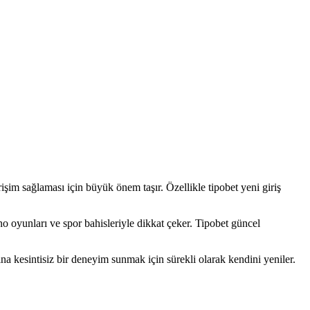
rişim sağlaması için büyük önem taşır. Özellikle tipobet yeni giriş
sino oyunları ve spor bahisleriyle dikkat çeker. Tipobet güncel
ına kesintisiz bir deneyim sunmak için sürekli olarak kendini yeniler.