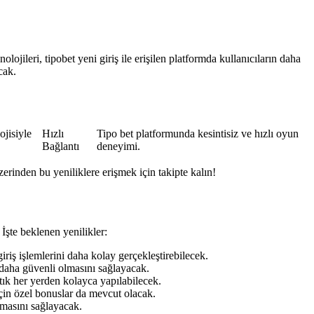
ojileri, tipobet yeni giriş ile erişilen platformda kullanıcıların daha
cak.
ojisiyle
Hızlı
Tipo bet platformunda kesintisiz ve hızlı oyun
Bağlantı
deneyimi.
erinden bu yeniliklere erişmek için takipte kalın!
İşte beklenen yenilikler:
giriş işlemlerini daha kolay gerçekleştirebilecek.
n daha güvenli olmasını sağlayacak.
tık her yerden kolayca yapılabilecek.
için özel bonuslar da mevcut olacak.
lmasını sağlayacak.