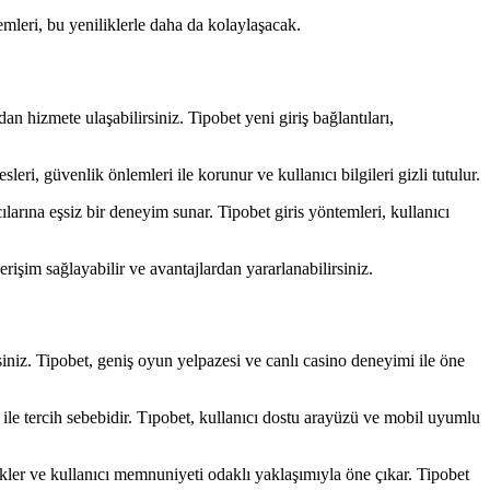
lemleri, bu yeniliklerle daha da kolaylaşacak.
n hizmete ulaşabilirsiniz. Tipobet yeni giriş bağlantıları,
ri, güvenlik önlemleri ile korunur ve kullanıcı bilgileri gizli tutulur.
larına eşsiz bir deneyim sunar. Tipobet giris yöntemleri, kullanıcı
rişim sağlayabilir ve avantajlardan yararlanabilirsiniz.
rsiniz. Tipobet, geniş oyun yelpazesi ve canlı casino deneyimi ile öne
i ile tercih sebebidir. Tıpobet, kullanıcı dostu arayüzü ve mobil uyumlu
ikler ve kullanıcı memnuniyeti odaklı yaklaşımıyla öne çıkar. Tipobet