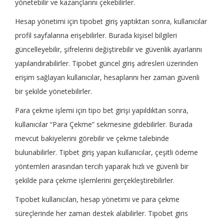
yönetebilir ve kazançlarını çekebilirler.
Hesap yönetimi için tipobet giriş yaptıktan sonra, kullanıcılar
profil sayfalarına erişebilirler. Burada kişisel bilgileri
güncelleyebilir, şifrelerini değiştirebilir ve güvenlik ayarlarını
yapılandırabilirler. Tipobet güncel giriş adresleri üzerinden
erişim sağlayan kullanıcılar, hesaplarını her zaman güvenli
bir şekilde yönetebilirler.
Para çekme işlemi için tipo bet girişi yapıldıktan sonra,
kullanıcılar “Para Çekme” sekmesine gidebilirler. Burada
mevcut bakiyelerini görebilir ve çekme talebinde
bulunabilirler. Tipbet giriş yapan kullanıcılar, çeşitli ödeme
yöntemleri arasından tercih yaparak hızlı ve güvenli bir
şekilde para çekme işlemlerini gerçekleştirebilirler.
Tıpobet kullanıcıları, hesap yönetimi ve para çekme
süreçlerinde her zaman destek alabilirler. Tipobet giris