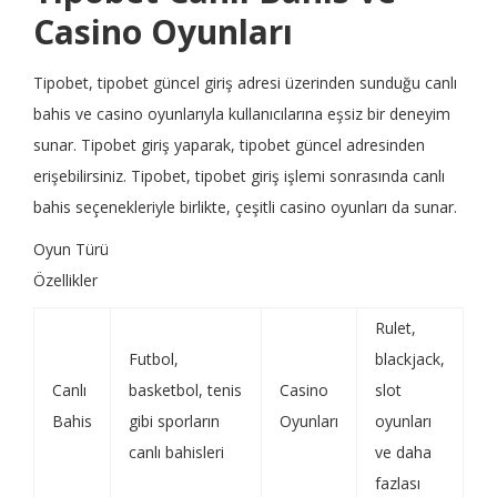
Casino Oyunları
Tipobet, tipobet güncel giriş adresi üzerinden sunduğu canlı
bahis ve casino oyunlarıyla kullanıcılarına eşsiz bir deneyim
sunar. Tipobet giriş yaparak, tipobet güncel adresinden
erişebilirsiniz. Tipobet, tipobet giriş işlemi sonrasında canlı
bahis seçenekleriyle birlikte, çeşitli casino oyunları da sunar.
Oyun Türü
Özellikler
Rulet,
Futbol,
blackjack,
Canlı
basketbol, tenis
Casino
slot
Bahis
gibi sporların
Oyunları
oyunları
canlı bahisleri
ve daha
fazlası