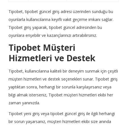
Tipobet, tipobet güncel giriş adresi üzerinden sunduğu bu
oyunlarla kullanıcılarına keyifli vakit geçirme imkanı sağlar.
Tipobet giriş yaparak, tipobet güncel adresinden bu
oyunlara erişebilir ve kazançlarınızı artırabilirsiniz.
Tipobet Müşteri
Hizmetleri ve Destek
Tipobet, kullanıcılarına kaliteli bir deneyim sunmak için çeşitli
müşteri hizmetleri ve destek seçenekleri sunar. Tipobet giriş
yaptıktan sonra, herhangi bir sorunla karşılaşırsanız veya
bilgi almak isterseniz, Tipobet müşteri hizmetleri ekibi her
zaman yanınızda.
Tipobet yeni giriş veya tipobet güncel giriş ile ilgili herhangi
bir sorun yaşarsanız, müşteri hizmetleri ekibi size anında