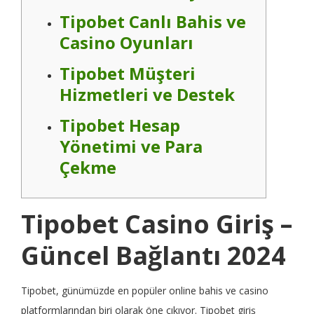
Tipobet Canlı Bahis ve
Casino Oyunları
Tipobet Müşteri
Hizmetleri ve Destek
Tipobet Hesap
Yönetimi ve Para
Çekme
Tipobet Casino Giriş –
Güncel Bağlantı 2024
Tipobet, günümüzde en popüler online bahis ve casino
platformlarından biri olarak öne çıkıyor. Tipobet giriş