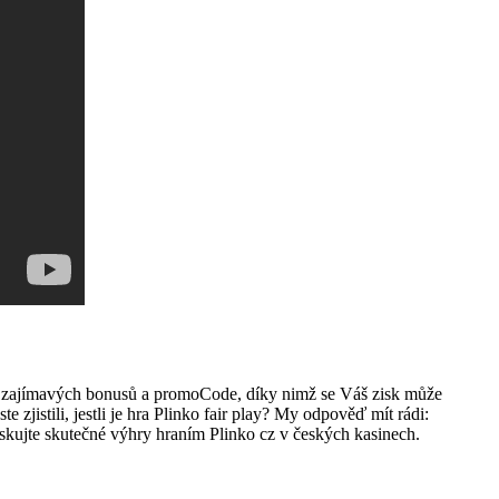
du zajímavých bonusů a promoCode, díky nimž se Váš zisk může
e zjistili, jestli je hra Plinko fair play? My odpověď mít rádi:
! Ziskujte skutečné výhry hraním Plinko cz v českých kasinech.