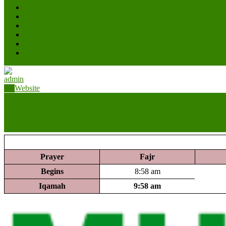
admin
Website
Previous Post
Spielen Sie Kingmaker im Online-Casino: Die ultima
Prayer
Fajr
Begins
8:58 am
Iqamah
9:58 am