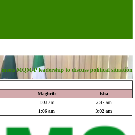
meets MQM-P leadership to discuss political situation
Maghrib
Isha
1:03 am
2:47 am
1:06 am
3:02 am