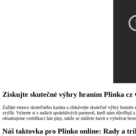
Ziskujte skutečné výhry hraním Plinka cz 
Zažijte emoce skutečného kasina a získávejte skutečné výhry hraním
zvýšit. Vyberte si z našich spolehlivých partnerů, kteří nám důvěřují a 
obsahujeme certifikaci fair play, takže se můžete bavit a vyhrávat beze
Náš taktovka pro Plinko online: Rady a tr