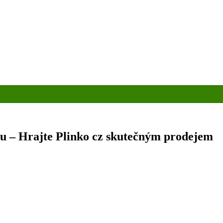
inu – Hrajte Plinko cz skutečným prodejem