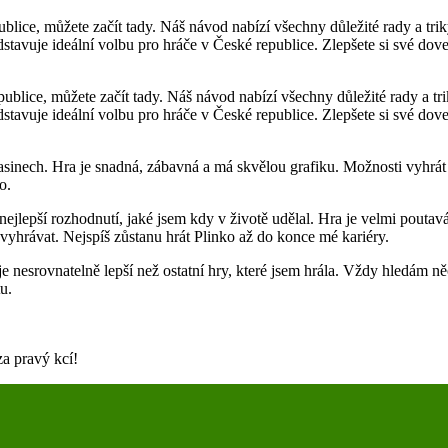
blice, můžete začít tady. Náš návod nabízí všechny důležité rady a triky
stavuje ideální volbu pro hráče v České republice. Zlepšete si své dove
blice, můžete začít tady. Náš návod nabízí všechny důležité rady a trik
stavuje ideální volbu pro hráče v České republice. Zlepšete si své dove
kasinech. Hra je snadná, zábavná a má skvělou grafiku. Možnosti vyhrát s
o.
nejlepší rozhodnutí, jaké jsem kdy v životě udělal. Hra je velmi pouta
yhrávat. Nejspíš zůstanu hrát Plinko až do konce mé kariéry.
 je nesrovnatelně lepší než ostatní hry, které jsem hrála. Vždy hledám 
u.
za pravý kcí!