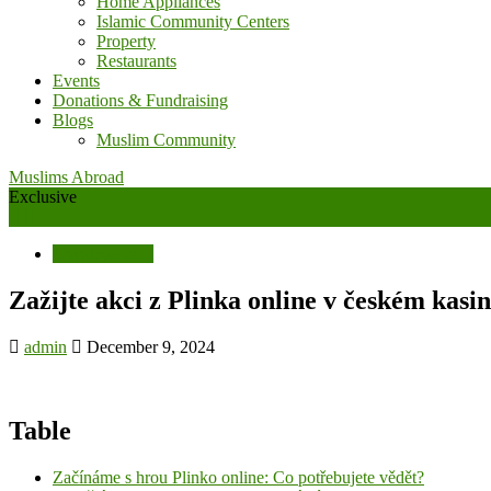
Home Appliances
Islamic Community Centers
Property
Restaurants
Events
Donations & Fundraising
Blogs
Muslim Community
Muslims Abroad
Exclusive
Uncategorized
Zažijte akci z Plinka online v českém kas
admin
December 9, 2024
Table
Začínáme s hrou Plinko online: Co potřebujete vědět?