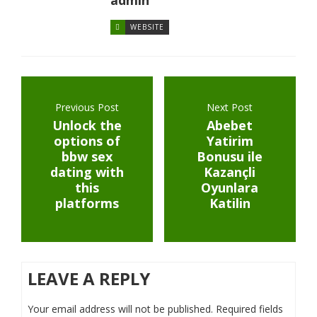
admin
WEBSITE
Previous Post
Next Post
Unlock the
Abebet
options of
Yatirim
bbw sex
Bonusu ile
dating with
Kazançli
this
Oyunlara
platforms
Katilin
LEAVE A REPLY
Your email address will not be published.
Required fields