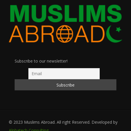
Subscribe to our newsletter!
© 2023 Muslims Abroad. All right Reserved. Developed by
Alphatech Consulting