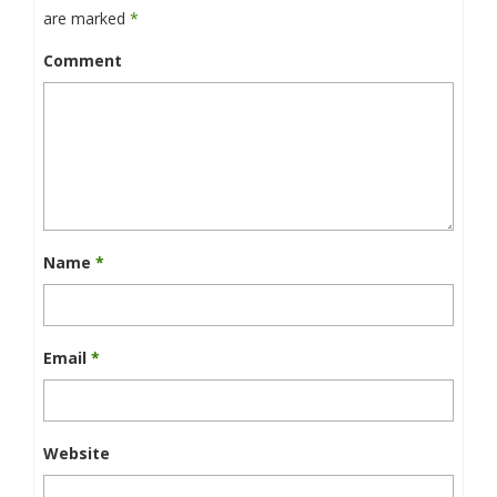
are marked
*
Comment
Name
*
Email
*
Website