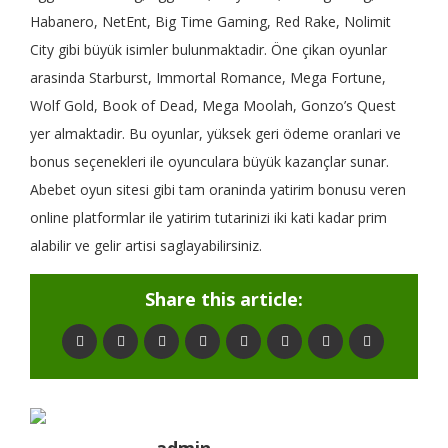
Habanero, NetEnt, Big Time Gaming, Red Rake, Nolimit
City gibi büyük isimler bulunmaktadir. Öne çikan oyunlar
arasinda Starburst, Immortal Romance, Mega Fortune,
Wolf Gold, Book of Dead, Mega Moolah, Gonzo’s Quest
yer almaktadir. Bu oyunlar, yüksek geri ödeme oranlari ve
bonus seçenekleri ile oyunculara büyük kazançlar sunar.
Abebet oyun sitesi gibi tam oraninda yatirim bonusu veren
online platformlar ile yatirim tutarinizi iki kati kadar prim
alabilir ve gelir artisi saglayabilirsiniz.
Share this article: