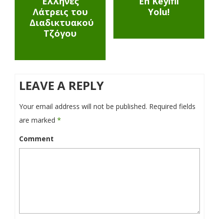
Έλληνες
En Keyifli
Λάτρεις του
Yolu!
Διαδικτυακού
Τζόγου
LEAVE A REPLY
Your email address will not be published.
Required fields
are marked
*
Comment