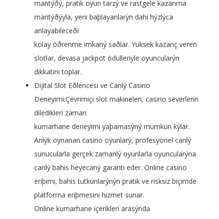
mantýðý, pratik oyun tarzý ve rastgele kazanma
mantýðýyla, yeni baþlayanlarýn dahi hýzlýca
anlayabileceði
kolay öðrenme imkaný saðlar. Yüksek kazanç veren
slotlar, devasa jackpot ödülleriyle oyuncularýn
dikkatini toplar.
Dijital Slot Eðlencesi ve Canlý Casino
Deneyimi:Çevrimiçi slot makineleri, casino severlerin
diledikleri zaman
kumarhane deneyimi yaþamasýný mümkün kýlar.
Anlýk oynanan casino oyunlarý, profesyonel canlý
sunucularla gerçek zamanlý oyunlarla oyuncularýna
canlý bahis heyecaný garanti eder. Online casino
eriþimi, bahis tutkunlarýnýn pratik ve risksiz biçimde
platforma eriþmesini hizmet sunar.
Online kumarhane içerikleri arasýnda