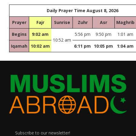
Daily Prayer Time August 8, 2026
Prayer
Fajr
Sunrise
Zuhr
Asr
Maghrib
Begins
9:02 am
5:56 pm
9:50 pm
1:01 am
10:52 am
Iqamah
10:02 am
6:11 pm
10:05 pm
1:04 am
Subscribe to our newsletter!