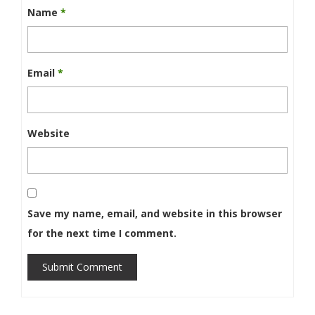
Name
*
Email
*
Website
Save my name, email, and website in this browser
for the next time I comment.
Submit Comment