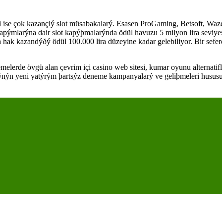
i ise çok kazançlý slot müsabakalarý. Esasen ProGaming, Betsoft, Wa
ýmlarýna dair slot kapýþmalarýnda ödül havuzu 5 milyon lira seviyesin
ya hak kazandýðý ödül 100.000 lira düzeyine kadar gelebiliyor. Bir se
lemelerde övgü alan çevrim içi casino web sitesi, kumar oyunu alternat
alýnýn yeni yatýrým þartsýz deneme kampanyalarý ve geliþmeleri hususu