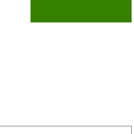
Next Post
Find an ideal swingers dating site for you