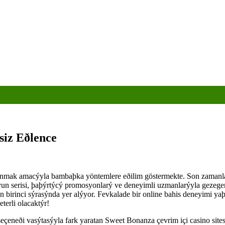
siz Eðlence
nmak amacýyla bambaþka yöntemlere eðilim göstermekte. Son zamanlarda
un serisi, þaþýrtýcý promosyonlarý ve deneyimli uzmanlarýyla gezegeni
n birinci sýrasýnda yer alýyor. Fevkalade bir online bahis deneyimi y
terli olacaktýr!
eçeneði vasýtasýyla fark yaratan Sweet Bonanza çevrim içi casino sitesi