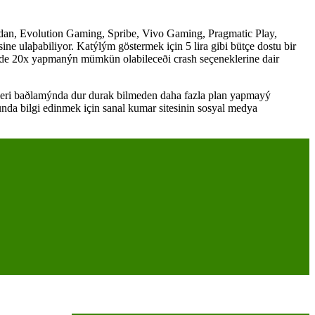
zdan, Evolution Gaming, Spribe, Vivo Gaming, Pragmatic Play,
e ulaþabiliyor. Katýlým göstermek için 5 lira gibi bütçe dostu bir
ferde 20x yapmanýn mümkün olabileceði crash seçeneklerine dair
ifleri baðlamýnda dur durak bilmeden daha fazla plan yapmayý
nda bilgi edinmek için sanal kumar sitesinin sosyal medya