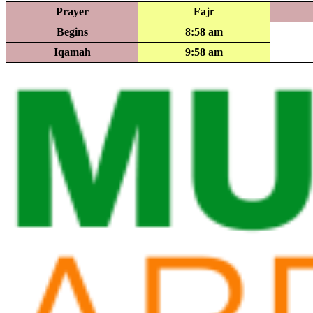
Prayer
Fajr
Begins
8:58 am
Iqamah
9:58 am