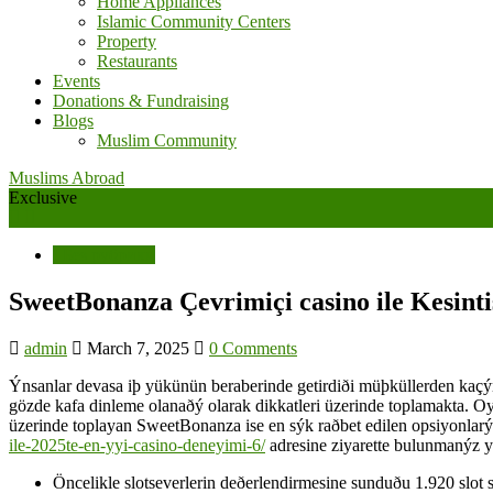
Home Appliances
Islamic Community Centers
Property
Restaurants
Events
Donations & Fundraising
Blogs
Muslim Community
Muslims Abroad
Exclusive
! Без рубрики
SweetBonanza Çevrimiçi casino ile Kesinti
admin
March 7, 2025
0 Comments
Ýnsanlar devasa iþ yükünün beraberinde getirdiði müþküllerden kaçý
gözde kafa dinleme olanaðý olarak dikkatleri üzerinde toplamakta. Oy
üzerinde toplayan SweetBonanza ise en sýk raðbet edilen opsiyonlarý
ile-2025te-en-yyi-casino-deneyimi-6/
adresine ziyarette bulunmanýz ye
Öncelikle slotseverlerin deðerlendirmesine sunduðu 1.920 slot s