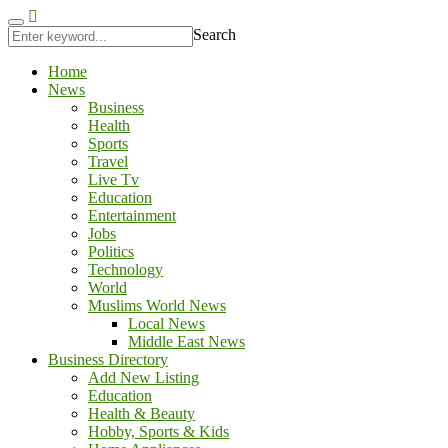
et
dizipal
kingroyal
jojobet
Search
Home
News
Business
Health
Sports
Travel
Live Tv
Education
Entertainment
Jobs
Politics
Technology
World
Muslims World News
Local News
Middle East News
Business Directory
Add New Listing
Education
Health & Beauty
Hobby, Sports & Kids