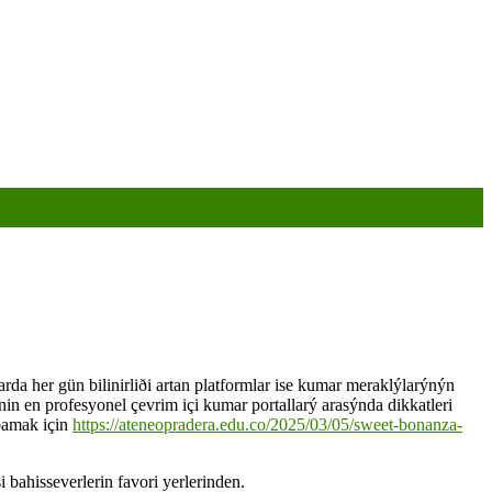
 her gün bilinirliði artan platformlar ise kumar meraklýlarýnýn
n en profesyonel çevrim içi kumar portallarý arasýnda dikkatleri
aþamak için
https://ateneopradera.edu.co/2025/03/05/sweet-bonanza-
 bahisseverlerin favori yerlerinden.