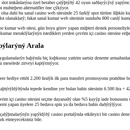
n slot imkânlarýna özel beraber çalýþtýðý 42 oyun saðlayýcýsý yapý
i muhteþem alternatifler öne çýkýyor.
 olsa dahi bu sanal casino web sitesinde 25 farklý spor türüne iliþki
lot olanaklarý; fakat sanal kumar web sitesinin sunduðu 800 canlý kum
ne kumar web sitesi, gün boyu görev yapan müþteri destek personeliyl
i, kumar meraklýlarýnýn istedikleri yerden çevrim içi casino sitesine e
pýlarýný Arala
gulamalarýn baþýnda hiç kuþkusuz yatirim sartsiz deneme armaðanlarý 
bu meselede zirveyi kaptýrmýyor.
re hediye ettiði 2.200 liralýk ilk para transferi promosyonu pratiðin
laþtýrýldýðýnda tepede kendine yer bulan bahis sitesinin 6.500 lira + 
vrim içi casino sitesini seçme dayanaðý olan %5 kayýp iade bonusunu
iþlemi yapan üyelere 25 bedava spin ya da bedava bahis daðýtýlýyor.
 çalýþmalarýnýn yapýldýðý casino portalýnda etkileyici bir casino den
rk etmeyeceksiniz bile.