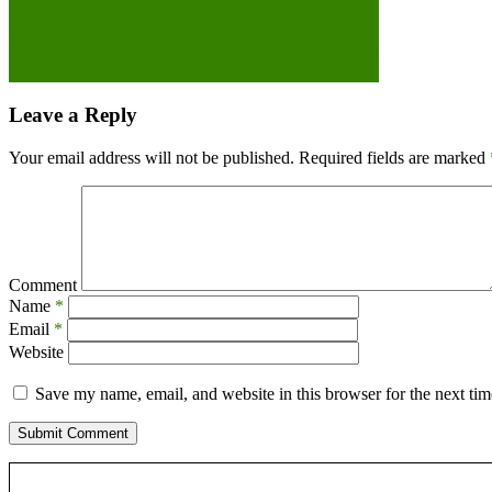
Previous Post
A dating website for big beautiful women
Leave a Reply
Your email address will not be published.
Required fields are marked
Comment
Name
*
Email
*
Website
Save my name, email, and website in this browser for the next ti
Submit Comment