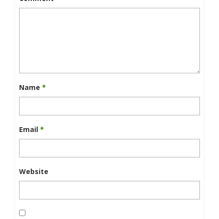
Name
*
Email
*
Website