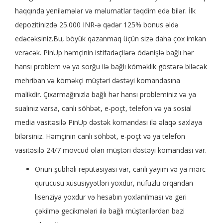
haqqında yeniləmələr və məlumatlar təqdim edə bilər. İlk
depozitinizdə 25.000 INR-ə qədər 125% bonus əldə
edəcəksiniz.Bu, böyük qazanmaq üçün sizə daha çox imkan
verəcək. PinUp həmçinin istifadəçilərə ödənişlə bağlı hər
hansı problem və ya sorğu ilə bağlı köməklik göstərə biləcək
mehriban və köməkçi müştəri dəstəyi komandasına
malikdir. Çıxarmağınızla bağlı hər hansı probleminiz və ya
sualınız varsa, canlı söhbət, e-poçt, telefon və ya sosial
media vasitəsilə PinUp dəstək komandası ilə əlaqə saxlaya
bilərsiniz. Həmçinin canlı söhbət, e-poçt və ya telefon
vasitəsilə 24/7 mövcud olan müştəri dəstəyi komandası var.
Onun şübhəli reputasiyası var, canlı yayım və ya mərc
qurucusu xüsusiyyətləri yoxdur, nüfuzlu orqandan
lisenziya yoxdur və hesabın yoxlanılması və geri
çəkilmə gecikmələri ilə bağlı müştərilərdən bəzi