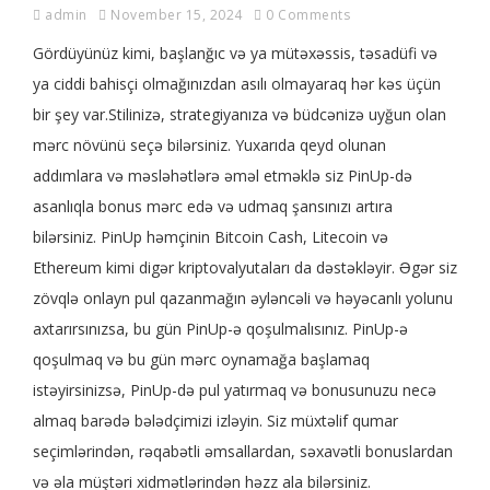
admin
November 15, 2024
0 Comments
Gördüyünüz kimi, başlanğıc və ya mütəxəssis, təsadüfi və
ya ciddi bahisçi olmağınızdan asılı olmayaraq hər kəs üçün
bir şey var.Stilinizə, strategiyanıza və büdcənizə uyğun olan
mərc növünü seçə bilərsiniz. Yuxarıda qeyd olunan
addımlara və məsləhətlərə əməl etməklə siz PinUp-də
asanlıqla bonus mərc edə və udmaq şansınızı artıra
bilərsiniz. PinUp həmçinin Bitcoin Cash, Litecoin və
Ethereum kimi digər kriptovalyutaları da dəstəkləyir. Əgər siz
zövqlə onlayn pul qazanmağın əyləncəli və həyəcanlı yolunu
axtarırsınızsa, bu gün PinUp-ə qoşulmalısınız. PinUp-ə
qoşulmaq və bu gün mərc oynamağa başlamaq
istəyirsinizsə, PinUp-də pul yatırmaq və bonusunuzu necə
almaq barədə bələdçimizi izləyin. Siz müxtəlif qumar
seçimlərindən, rəqabətli əmsallardan, səxavətli bonuslardan
və əla müştəri xidmətlərindən həzz ala bilərsiniz.