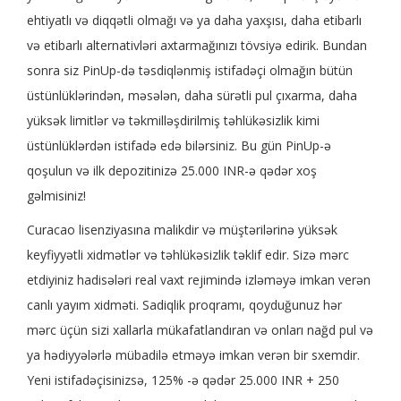
ehtiyatlı və diqqətli olmağı və ya daha yaxşısı, daha etibarlı
və etibarlı alternativləri axtarmağınızı tövsiyə edirik. Bundan
sonra siz PinUp-də təsdiqlənmiş istifadəçi olmağın bütün
üstünlüklərindən, məsələn, daha sürətli pul çıxarma, daha
yüksək limitlər və təkmilləşdirilmiş təhlükəsizlik kimi
üstünlüklərdən istifadə edə bilərsiniz. Bu gün PinUp-ə
qoşulun və ilk depozitinizə 25.000 INR-ə qədər xoş
gəlmisiniz!
Curacao lisenziyasına malikdir və müştərilərinə yüksək
keyfiyyətli xidmətlər və təhlükəsizlik təklif edir. Sizə mərc
etdiyiniz hadisələri real vaxt rejimində izləməyə imkan verən
canlı yayım xidməti. Sadiqlik proqramı, qoyduğunuz hər
mərc üçün sizi xallarla mükafatlandıran və onları nağd pul və
ya hədiyyələrlə mübadilə etməyə imkan verən bir sxemdir.
Yeni istifadəçisinizsə, 125% -ə qədər 25.000 INR + 250