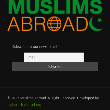
Subscribe to our newsletter!
© 2023 Muslims Abroad. All right Reserved. Developed by
Alphatech Consulting